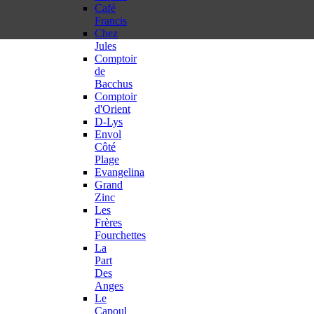
Café
Francis
Chez
Jules
Comptoir
de
Bacchus
Comptoir
d'Orient
D-Lys
Envol
Côté
Plage
Evangelina
Grand
Zinc
Les
Frères
Fourchettes
La
Part
Des
Anges
Le
Capoul