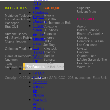
trainers also are outsta
A La
seront des plus utiles.
Coq Sportif. You’ll find 
Une
BOUTIQUE
Superdry
INFOS UTILES
Univers Moto
Coulisses
again, a great selection.
@jeans
Mairie de Toulouse
Crystal
Blue Box
BAR - CAFÉ
Formalités Admin
and if you get any doubt, 
Diagonal
Bonhomme de Bois
Passeport
L'Autre
Corezone
Apéro
Etat Civil
Salon
DC Shoes
Baker's Lounge
Eastside
Bistrot d'Austerlitz
Antenne Décès
de Thé
Energie
Classico
Allo Service Public
Quartier
Hall 2
Comptoir à La Une
Objets Trouvés
Latin
Jet Rag
Les Coulisses
Les
Kilostock
Crystal
Office du Tourisme
Ténors
Kolector
Diagonal
Modi In
Quartier Latin
Gares et Aéroports
Warm
Samaran
L'Autre Salon de Thé
Navettes
Up
Stephan
Les Ténors
Taxis
Sun Bell Store
Warm Up
Numéros d'Urgences
Baggio
Caffé
Copyright © 2010
C COM CA
/ SARL CCC - 203, avenue des États Unis 
Bambino
Bistrot
de
l'Étoile
Brasserie
de
l'Opéra