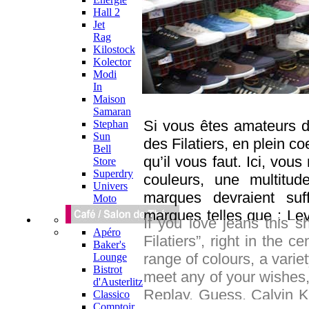
Hall 2
Jet
Rag
Kilostock
Kolector
Modi
In
Maison
Samaran
Si vous êtes amateurs d
Stephan
Sun
des Filatiers, en plein co
Bell
qu’il vous faut. Ici, vo
Store
Superdry
couleurs, une multit
Univers
marques devraient suf
Moto
marques telles que : Lev
If you love jeans this sh
Guess, Calvin Klein… Et
Apéro
Filatiers”, right in the 
Baker's
baskets aussi sont à l’
range of colours, a varie
Lounge
Sportif. Vous trouverez
Bistrot
meet any of your wishes, 
d'Austerlitz
Pull In où là encore, le
Replay, Guess, Calvin K
Classico
pas en sortir satisfait 
Comptoir