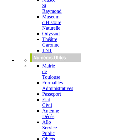
St
Raymond
Muséum
d'Histoire
Naturelle
Odyssud
Théâtre
Garonne
TNT
Mairie
de
Toulouse
Formalités
Administratives
Passeport
Etat
Civil
Antenne
Décès
Allo
Service
Public
Objets