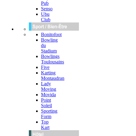
Pub
Senso
Ubu
Club
Bonitofoot
Bowling
du
Stadium
Bowlings
Toulousains
Five
Karting
Montaudran
Lady
Moving
Movida
Point
Soleil
Sporting
Form
Top
Kart