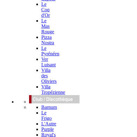
Le
Coq
d'Or
Le
Mas
Rouge
Pizza
Nostra
Le
Pyrénéen
Ver
Luisant
Villa
des
Oliviers
Villa
Tropézienne
Barnum
Le
Frigo
L'Autre
Purple
Royal's