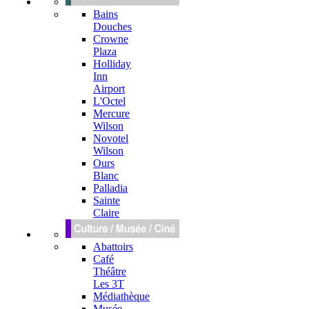
Bains
Douches
Crowne
Plaza
Holliday
Inn
Airport
L'Octel
Mercure
Wilson
Novotel
Wilson
Ours
Blanc
Palladia
Sainte
Claire
Abattoirs
Café
Théâtre
Les 3T
Médiathèque
Musée