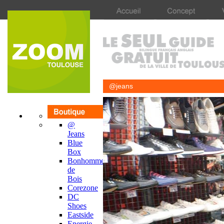
@jeans
@
Jeans
Blue
Box
Bonhomme
de
Bois
Corezone
DC
Shoes
Eastside
Energie