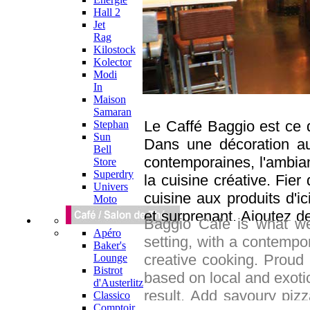
Hall 2
Jet
Rag
Kilostock
Kolector
Modi
In
Maison
Samaran
Le Caffé Baggio est ce
Stephan
Sun
Dans une décoration au
Bell
contemporaines, l'ambia
Store
Superdry
la cuisine créative. Fie
Univers
cuisine aux produits d'ic
Moto
et surprenant. Ajoutez d
Baggio Café is what we 
Top 14, une carte de vin
Apéro
setting, with a contempo
Baker's
aime aussi, la touche or
creative cooking. Proud 
Lounge
incontournable pour les 
Bistrot
based on local and exoti
d'Austerlitz
result. Add savoury piz
Classico
Comptoir