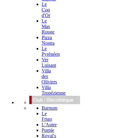
Le
Coq
d'Or
Le
Mas
Rouge
Pizza
Nostra
Le
Pyrénéen
Ver
Luisant
Villa
des
Oliviers
Villa
Tropézienne
Barnum
Le
Frigo
L'Autre
Purple
Royal's