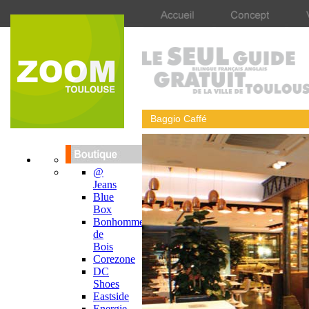
Baggio Caffé
@
Jeans
Blue
Box
Bonhomme
de
Bois
Corezone
DC
Shoes
Eastside
Energie