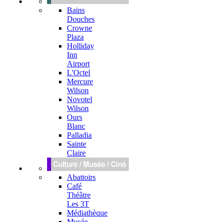
Bains
Douches
Crowne
Plaza
Holliday
Inn
Airport
L'Octel
Mercure
Wilson
Novotel
Wilson
Ours
Blanc
Palladia
Sainte
Claire
Abattoirs
Café
Théâtre
Les 3T
Médiathèque
Musée