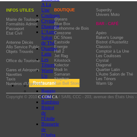
and varied wine list et v
A La
made in Italy, a must for c
Une
BOUTIQUE
Superdry
INFOS UTILES
Univers Moto
Coulisses
@jeans
Mairie de Toulouse
Crystal
Blue Box
BAR - CAFÉ
Formalités Admin
Diagonal
Bonhomme de Bois
Passeport
L'Autre
Corezone
Apéro
Etat Civil
Salon
DC Shoes
Baker's Lounge
Eastside
Bistrot d'Austerlitz
Antenne Décès
de Thé
Energie
Classico
Allo Service Public
Quartier
Hall 2
Comptoir à La Une
Objets Trouvés
Latin
Jet Rag
Les Coulisses
Les
Kilostock
Crystal
Office du Tourisme
Ténors
Kolector
Diagonal
Modi In
Quartier Latin
Gares et Aéroports
Warm
Samaran
L'Autre Salon de Thé
Navettes
Up
Stephan
Les Ténors
Taxis
Sun Bell Store
Warm Up
Numéros d'Urgences
Baggio
Caffé
Copyright © 2010
C COM CA
/ SARL CCC - 203, avenue des États Unis 
Bambino
Bistrot
de
l'Étoile
Brasserie
de
l'Opéra