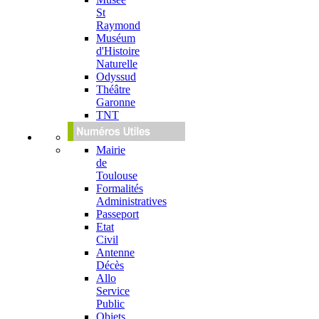
St
Raymond
Muséum
d'Histoire
Naturelle
Odyssud
Théâtre
Garonne
TNT
Mairie
de
Toulouse
Formalités
Administratives
Passeport
Etat
Civil
Antenne
Décès
Allo
Service
Public
Objets