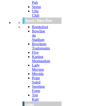
Pub
Senso
Ubu
Club
Bonitofoot
Bowling
du
Stadium
Bowlings
Toulousains
Five
Karting
Montaudran
Lady
Moving
Movida
Point
Soleil
Sporting
Form
Top
Kart