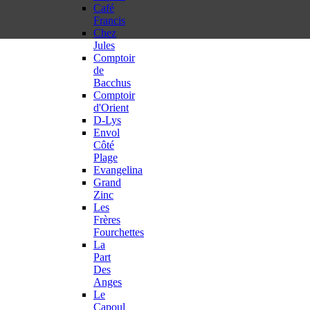
Café
Francis
Chez
Jules
Comptoir
de
Bacchus
Comptoir
d'Orient
D-Lys
Envol
Côté
Plage
Evangelina
Grand
Zinc
Les
Frères
Fourchettes
La
Part
Des
Anges
Le
Capoul