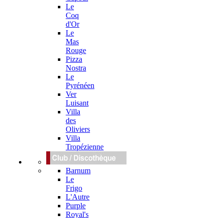
Le
Coq
d'Or
Le
Mas
Rouge
Pizza
Nostra
Le
Pyrénéen
Ver
Luisant
Villa
des
Oliviers
Villa
Tropézienne
Barnum
Le
Frigo
L'Autre
Purple
Royal's