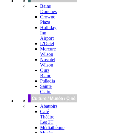
Bains
Douches
Crowne
Plaza
Holliday
Inn
Airport
L'Octel
Mercure
Wilson
Novotel
Wilson
Ours
Blanc
Palladia
Sainte
Claire
Abattoirs
Café
Théâtre
Les 3T
Médiathèque
Musée