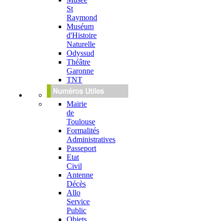
St
Raymond
Muséum
d'Histoire
Naturelle
Odyssud
Théâtre
Garonne
TNT
Mairie
de
Toulouse
Formalités
Administratives
Passeport
Etat
Civil
Antenne
Décès
Allo
Service
Public
Objets