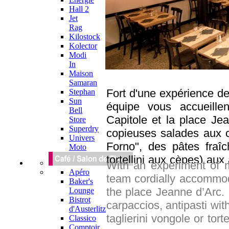
Hall 2
Jet
Rag
Kilostock
Kolector
Modi
In
Maison
Samaran
Fort d'une expérience de
Stephan
Sun
équipe vous accueille
Bell
Capitole et la place Jean
Store
Superdry
copieuses salades aux ca
Univers
Forno", des pâtes fraîch
Moto
tortellini aux cèpes) aux
With an experiment of 
feu de bois, le maître d
Apéro
team cordially accommo
Baker's
variée. Côté sucré, le co
the place Jeanne d’Arc. H
Lounge
maison ou la coupe de
Bistrot
carpaccios, antipasti wit
d'Austerlitz
saura toujours vous rec
taglierini vongole or tort
Classico
l'authenticité, afin d'y 
Comptoir