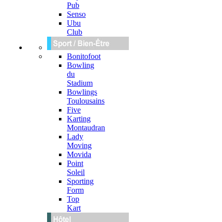
Pub
Senso
Ubu
Club
Bonitofoot
Bowling
du
Stadium
Bowlings
Toulousains
Five
Karting
Montaudran
Lady
Moving
Movida
Point
Soleil
Sporting
Form
Top
Kart