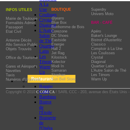
pies with fine paste coo
A La
bon repas.
places proposes a rich 
Une
BOUTIQUE
Superdry
INFOS UTILES
Univers Moto
Coulisses
the heart balances betw
@jeans
Mairie de Toulouse
Crystal
Blue Box
BAR - CAFÉ
Formalités Admin
cut of small Neapolitan 
Diagonal
Bonhomme de Bois
Passeport
L'Autre
you with the concern of qu
Corezone
Apéro
Etat Civil
Salon
DC Shoes
Baker's Lounge
there the time and the va
Eastside
Bistrot d'Austerlitz
Antenne Décès
de Thé
Energie
Classico
Allo Service Public
Quartier
Hall 2
Comptoir à La Une
Objets Trouvés
Latin
Jet Rag
Les Coulisses
Les
Kilostock
Crystal
Office du Tourisme
Ténors
Kolector
Diagonal
Modi In
Quartier Latin
Gares et Aéroports
Warm
Samaran
L'Autre Salon de Thé
Navettes
Up
Stephan
Les Ténors
Taxis
Sun Bell Store
Warm Up
Numéros d'Urgences
Baggio
Caffé
Copyright © 2010
C COM CA
/ SARL CCC - 203, avenue des États Unis 
Bambino
Bistrot
de
l'Étoile
Brasserie
de
l'Opéra