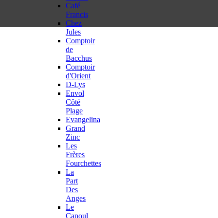
Café
Francis
Chez
Jules
Comptoir
de
Bacchus
Comptoir
d'Orient
D-Lys
Envol
Côté
Plage
Evangelina
Grand
Zinc
Les
Frères
Fourchettes
La
Part
Des
Anges
Le
Capoul