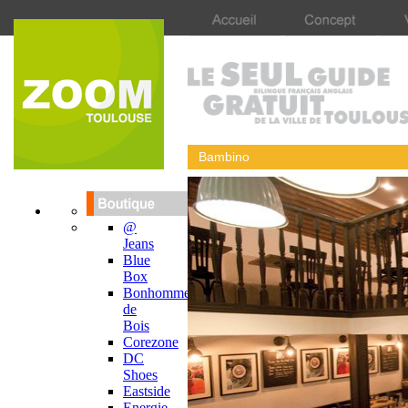
Bambino
@
Jeans
Blue
Box
Bonhomme
de
Bois
Corezone
DC
Shoes
Eastside
Energie