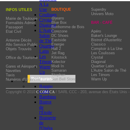
in the excellent value 
A La
fashion: Teddy Smith,
Une
BOUTIQUE
Superdry
INFOS UTILES
Univers Moto
Coulisses
Converses, Diesel, Adhe
@jeans
Mairie de Toulouse
Crystal
Blue Box
BAR - CAFÉ
Formalités Admin
Denim and Supply Ralp
Diagonal
Bonhomme de Bois
Passeport
L'Autre
Bensimon, Victoria, Ki
Corezone
Apéro
Etat Civil
Salon
DC Shoes
Baker's Lounge
wide choice diversified 
Eastside
Bistrot d'Austerlitz
Antenne Décès
de Thé
Energie
Classico
Allo Service Public
Quartier
Hall 2
Comptoir à La Une
Objets Trouvés
Latin
Jet Rag
Les Coulisses
Les
Kilostock
Crystal
Office du Tourisme
Ténors
Kolector
Diagonal
Modi In
Quartier Latin
Gares et Aéroports
Warm
Samaran
L'Autre Salon de Thé
Navettes
Up
Stephan
Les Ténors
Taxis
Sun Bell Store
Warm Up
Numéros d'Urgences
Baggio
Caffé
Copyright © 2010
C COM CA
/ SARL CCC - 203, avenue des États Unis 
Bambino
Bistrot
de
l'Étoile
Brasserie
de
l'Opéra