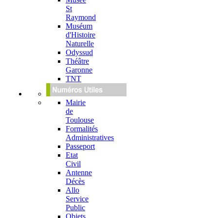
St
Raymond
Muséum
d'Histoire
Naturelle
Odyssud
Théâtre
Garonne
TNT
Mairie
de
Toulouse
Formalités
Administratives
Passeport
Etat
Civil
Antenne
Décès
Allo
Service
Public
Objets