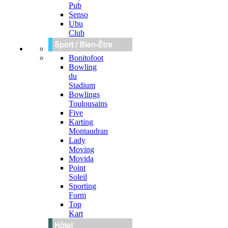
Pub
Senso
Ubu
Club
Bonitofoot
Bowling
du
Stadium
Bowlings
Toulousains
Five
Karting
Montaudran
Lady
Moving
Movida
Point
Soleil
Sporting
Form
Top
Kart