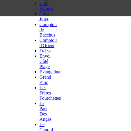
Café
Francis
Chez
Jules
Comptoir
de
Bacchus
Comptoir
d'Orient
D-Lys
Envol
Côté
Plage
Evangelina
Grand
Zinc
Les
Frères
Fourchettes
La
Part
Des
Anges
Le
Capoul