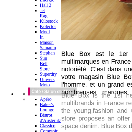
Hall 2
Jet
Rag
Kilostock
Kolector
Modi
In
Maison
Samaran
Blue Box est le 1er 
Stephan
Sun
multimarques en France 
Bell
notoriété. C’est dans u
Store
Superdry
votre magasin Blue Bo
Univers
l'homme, et un grand e
Moto
nombreuses marques 
Blue Box is the 1st n
qualité/prix afin de rép
Apéro
multibrands in France re
Baker's
Smith, Adidas, School
the young,fashion and
Lounge
Scotch & Soda, Guess,
Bistrot
store proposes an offe
d'Austerlitz
Le Coq Sportif, Redskin
space denim. Blue Box d
Classico
Molly Bracken, Only… Un 
Comptoir