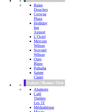
Bains
Douches
Crowne
Plaza
Holliday
Inn
Airport
L'Octel
Mercure
Wilson
Novotel
Wilson
Ours
Blanc
Palladia
Sainte
Claire
Abattoirs
Café
Théâtre
Les 3T
Médiathèque
Musée