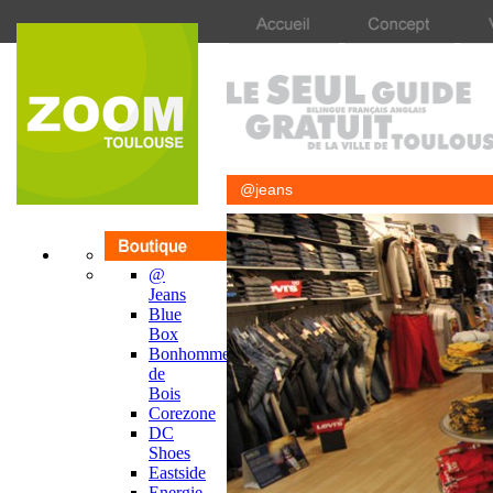
@jeans
@
Jeans
Blue
Box
Bonhomme
de
Bois
Corezone
DC
Shoes
Eastside
Energie