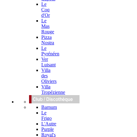
Le
Coq
d'Or
Le
Mas
Rouge
Pizza
Nostra
Le
Pyrénéen
Ver
Luisant
Villa
des
Oliviers
Villa
Tropézienne
Barnum
Le
Frigo
L'Autre
Purple
Royal's