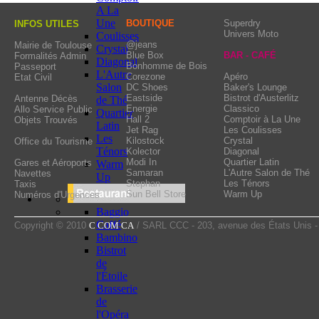
The atmosphere is inspir
A La
a cosy hallway, a chande
Une
BOUTIQUE
Superdry
INFOS UTILES
Univers Moto
Coulisses
waiters in tuxedos and t
@jeans
Mairie de Toulouse
Crystal
Blue Box
BAR - CAFÉ
Formalités Admin
lifted and smarter, charm 
Diagonal
Bonhomme de Bois
Passeport
L'Autre
Corezone
Apéro
Etat Civil
Salon
DC Shoes
Baker's Lounge
Eastside
Bistrot d'Austerlitz
Antenne Décès
de Thé
Energie
Classico
Allo Service Public
Quartier
Hall 2
Comptoir à La Une
Objets Trouvés
Latin
Jet Rag
Les Coulisses
Les
Kilostock
Crystal
Office du Tourisme
Ténors
Kolector
Diagonal
Modi In
Quartier Latin
Gares et Aéroports
Warm
Samaran
L'Autre Salon de Thé
Navettes
Up
Stephan
Les Ténors
Taxis
Sun Bell Store
Warm Up
Numéros d'Urgences
Baggio
Caffé
Copyright © 2010
C COM CA
/ SARL CCC - 203, avenue des États Unis 
Bambino
Bistrot
de
l'Étoile
Brasserie
de
l'Opéra