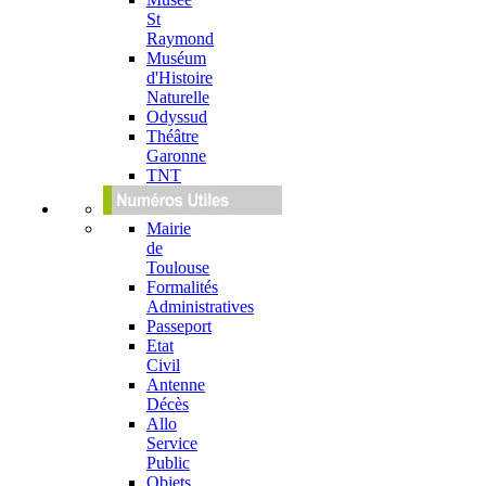
St
Raymond
Muséum
d'Histoire
Naturelle
Odyssud
Théâtre
Garonne
TNT
Mairie
de
Toulouse
Formalités
Administratives
Passeport
Etat
Civil
Antenne
Décès
Allo
Service
Public
Objets