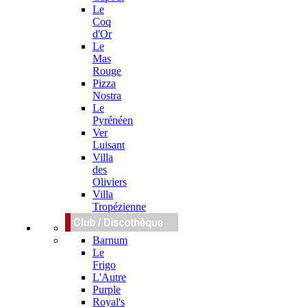
Le
Coq
d'Or
Le
Mas
Rouge
Pizza
Nostra
Le
Pyrénéen
Ver
Luisant
Villa
des
Oliviers
Villa
Tropézienne
Barnum
Le
Frigo
L'Autre
Purple
Royal's