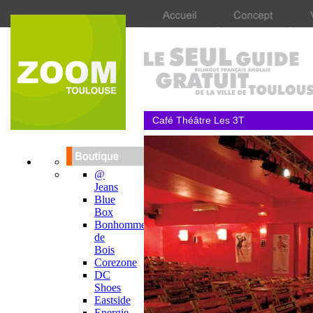
Café Théâtre Les 3T
@
Jeans
Blue
Box
Bonhomme
de
Bois
Corezone
DC
Shoes
Eastside
Energie