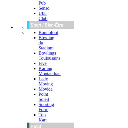
Pub
Senso
Ubu
Club
Bonitofoot
Bowling
du
Stadium
Bowlings
Toulousains
Five
Karting
Montaudran
Lady
Moving
Movida
Point
Soleil
Sporting
Form
Top
Kart