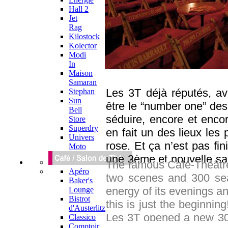
Hall 2
Jet
Rag
Kilostock
Kolector
Modi
In
Maison
Samaran
Les 3T déjà réputés, a
Stephan
Sun
être le “number one” des
Bell
séduire, encore et enco
Store
Superdry
en fait un des lieux les 
Univers
rose. Et ça n’est pas fi
Moto
une 3ème et nouvelle sa
The famous Café-Théâtre
nouvel écrin aux allure
Apéro
two scenes and 300 seat
Baker's
Belle Époque, une entré
energy of its evenings and
Lounge
lounge, des tentures rou
Bistrot
this is just the beginni
d'Austerlitz
formule conviviale du 
Les 3T opened a new 300
Classico
avouons le, ça nous plaît,
Comptoir