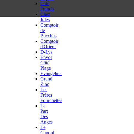
Café
Francis
Chez
Jules
Comptoir
de
Bacchus
Comptoir
d'Orient
D-Lys
Envol
Côté
Plage
Evangelina
Grand
Zinc
Les
Frères
Fourchettes
La
Part
Des
Anges
Le
Capoul