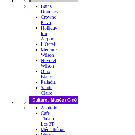
Bains
Douches
Crowne
Plaza
Holliday
Inn
Airport
L'Octel
Mercure
Wilson
Novotel
Wilson
Ours
Blanc
Palladia
Sainte
Claire
Abattoirs
Café
Théâtre
Les 3T
Médiathèque
Musée