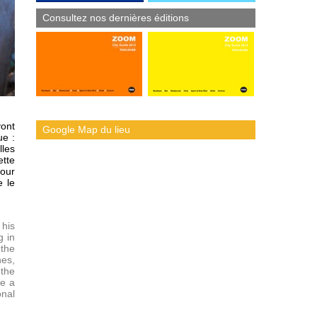
Consultez nos dernières éditions
vont
Google Map du lieu
ue :
lles
ette
tour
e le
 his
g in
 the
nes,
 the
te a
onal