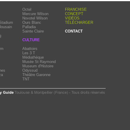
Octel
FRANCHISE
Mercure Wilson
CONCEPT
Novotel Wilson
VIDÉOS
 Stadium
Ours Blanc
TÉLÉCHARGER
lousain
Palladia
Sainte Claire
CONTACT
g
CULTURE
rm
Abattoirs
Les 3 T
Médiathèque
Musée St Raymond
Museum d'Histoire
hes
Odyssud
za
Théâtre Garonne
TNT