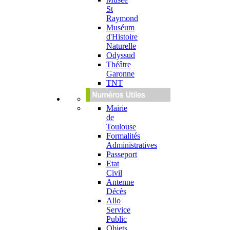
St
Raymond
Muséum
d'Histoire
Naturelle
Odyssud
Théâtre
Garonne
TNT
Mairie
de
Toulouse
Formalités
Administratives
Passeport
Etat
Civil
Antenne
Décès
Allo
Service
Public
Objets