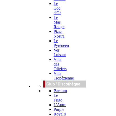
Le
Coq
d'Or
Le
Mas
Rouge
Pizza
Nostra
Le
Pyrénéen
Ver
Luisant
Villa
des
Oliviers
Villa
Tropézienne
Barnum
Le
Frigo
L'Autre
Purple
Royal's