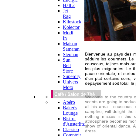
Hall 2
Jet
Rag
Kilostock
Kolector
Modi
In
Maison
Samaran
Bienvenue au pays des mil
Stephan
séduire les gourmets. Le 
Sun
couscous, tajines mais aus
Bell
les plus exigeantes. Le t
Store
pause orientale, et surtou
Superdry
d'un plat certains soirs,
Univers
dépaysement soit total, le 
Moto
Welcome to the country of
scents are going to seduce
Apéro
all his area : couscous, 
Baker's
campfire, will delight t
Lounge
nothing misses in this o
Bistrot
atmosphere becomes more 
d'Austerlitz
show of oriental dance. An
Classico
dress.
Comptoir