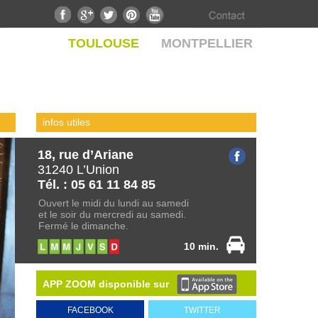
TOULOUSE
MONTPELLIER
infos utiles
18, rue d’Ariane
31240 L’Union
Tél. : 05 61 11 84 85
Ouvert le midi du lundi au samedi
et le soir du mercredi au samedi.
Fermé le dimanche.
10 min.
APP ZOOM disponible sur
FACEBOOK
TWITTER