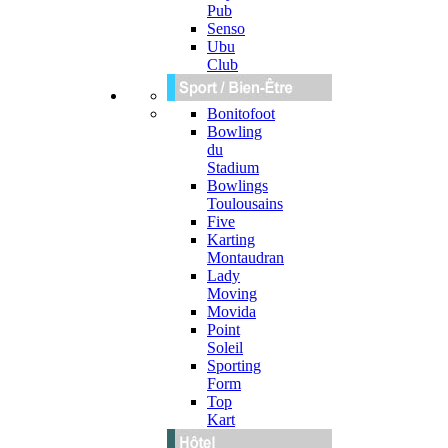
Pub
Senso
Ubu
Club
Bonitofoot
Bowling
du
Stadium
Bowlings
Toulousains
Five
Karting
Montaudran
Lady
Moving
Movida
Point
Soleil
Sporting
Form
Top
Kart