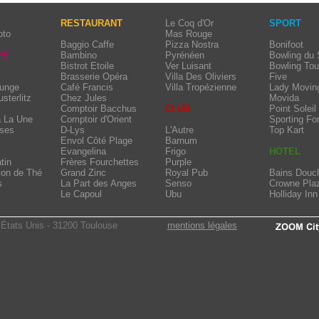
RESTAURANT
Le Coq d'Or
SPORT
oto
Mas Rouge
Baggio Caffe
Pizza Nostra
Bonifoot
FÉ
Bambino
Pyrénéen
Bowling du
Bistrot Etoile
Ver Luisant
Bowling Tou
Brasserie Opéra
Villa Des Oliviers
Five
ounge
Café Francis
Villa Tropézienne
Lady Movin
usterlitz
Chez Jules
Movida
Comptoir Bacchus
CLUB
Point Soleil
à La Une
Comptoir d'Orient
Sporting Fo
sses
D-Lys
L'Autre
Top Kart
Envol Côté Plage
Barnum
Evangelina
Frigo
HOTEL
tin
Frères Fourchettes
Purple
lon de Thé
Grand Zinc
Royal Pub
Bains Douc
s
La Part des Anges
Senso
Crowne Pla
Le Capoul
Ubu
Holliday Inn
États Unis - 31200 Toulouse
mentions légales