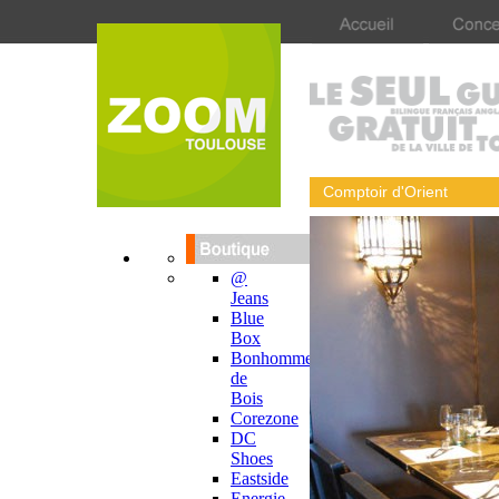
Comptoir d'Orient
@
Jeans
Blue
Box
Bonhomme
de
Bois
Corezone
DC
Shoes
Eastside
Energie