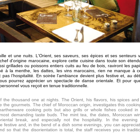
le et une nuits. L'Orient, ses saveurs, ses épices et ses senteurs 
chef d'origine marocaine, explore cette cuisine dans toute son étend
si grillades ou poissons entiers cuits au feu de bois, raviront les papi
hé à la menthe, les dattes, les vins marocains, rien ne manque à c
t pas l’hospitalité. En soirée l'ambiance devient plus festive et, au dé
 vous pourrez apprécier un spectacle de danse orientale. Et pour qu
personnel vous reçoit en tenue traditionnelle.
 the thousand one at nights. The Orient, his flavors, his spices and
 the gourmets. The chief of Moroccan origin, investigates this cookin
earthenware cooking pots but also grills or whole fishes cooked in
he most demanding taste buds. The mint tea, the dates, Moroccan wi
riental break, and especially not the hospitality. In the evening
festive and, in the bend of a dish some evenings, you can apprecia
d so that the disorientation is total, the staff receives you in traditi