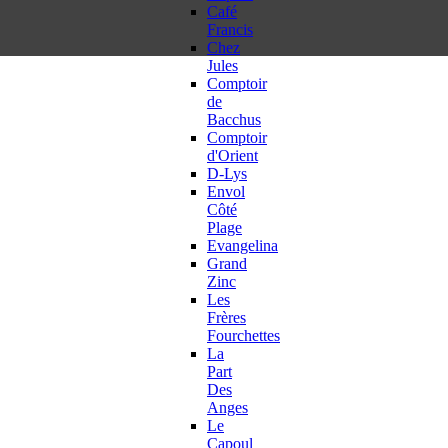
Café
Francis
Chez
Jules
Comptoir
de
Bacchus
Comptoir
d'Orient
D-Lys
Envol
Côté
Plage
Evangelina
Grand
Zinc
Les
Frères
Fourchettes
La
Part
Des
Anges
Le
Capoul