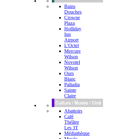
Bains
Douches
Crowne
Plaza
Holliday
Inn
Airport
L'Octel
Mercure
Wilson
Novotel
Wilson
Ours
Blanc
Palladia
Sainte
Claire
Abattoirs
Café
Théâtre
Les 3T
Médiathèque
Musée