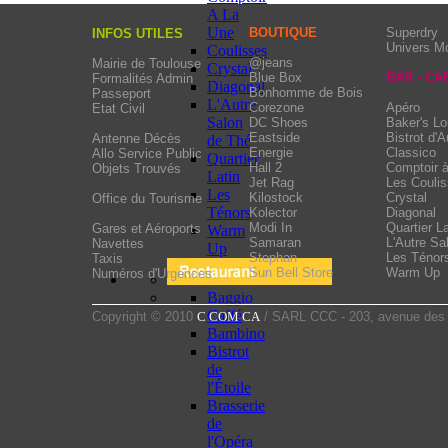
A La
Une
BOUTIQUE
Superdry
INFOS UTILES
Univers M
Coulisses
@jeans
Mairie de Toulouse
Crystal
Blue Box
BAR - CA
Formalités Admin
Diagonal
Bonhomme de Bois
Passeport
L'Autre
Corezone
Apéro
Etat Civil
Salon
DC Shoes
Baker's L
Eastside
Bistrot d'A
Antenne Décès
de Thé
Energie
Classico
Allo Service Public
Quartier
Hall 2
Comptoir 
Objets Trouvés
Latin
Jet Rag
Les Couli
Les
Kilostock
Crystal
Office du Tourisme
Ténors
Kolector
Diagonal
Modi In
Quartier La
Gares et Aéroports
Warm
Samaran
L'Autre Sa
Navettes
Up
Stephan
Les Ténor
Taxis
Sun Bell Store
Warm Up
Numéros d'Urgences
Baggio
Caffé
Copyright © 2010
C COM CA
/ SARL CCC - 203, avenue des 
Bambino
Bistrot
de
l'Étoile
Brasserie
de
l'Opéra