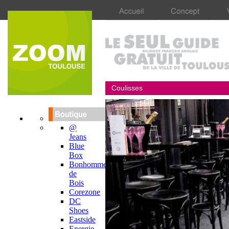
Coulisses
@
Jeans
Blue
Box
Bonhomme
de
Bois
Corezone
DC
Shoes
Eastside
Energie