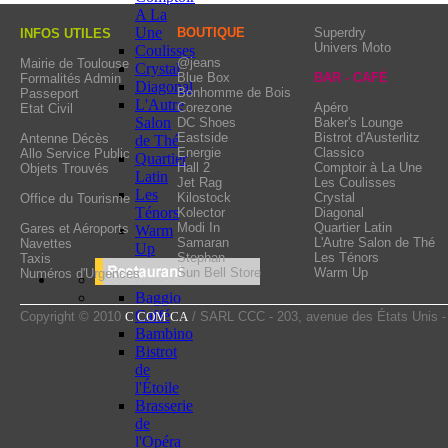
Whenever you come, it's
A La
tapas selection propos
Une
BOUTIQUE
Superdry
INFOS UTILES
Univers Moto
Coulisses
other delicious appetize
@jeans
Mairie de Toulouse
Crystal
Blue Box
BAR - CAFÉ
Formalités Admin
pleasures of the bar dur
Diagonal
Bonhomme de Bois
Passeport
L'Autre
Corezone
Apéro
Etat Civil
Salon
DC Shoes
Baker's Lounge
Eastside
Bistrot d'Austerlitz
Antenne Décès
de Thé
Energie
Classico
Allo Service Public
Quartier
Hall 2
Comptoir à La Une
Objets Trouvés
Latin
Jet Rag
Les Coulisses
Les
Kilostock
Crystal
Office du Tourisme
Ténors
Kolector
Diagonal
Modi In
Quartier Latin
Gares et Aéroports
Warm
Samaran
L'Autre Salon de Thé
Navettes
Up
Stephan
Les Ténors
Taxis
Sun Bell Store
Warm Up
Numéros d'Urgences
Baggio
Caffé
Copyright © 2010
C COM CA
/ SARL CCC - 203, avenue des États Unis 
Bambino
Bistrot
de
l'Étoile
Brasserie
de
l'Opéra