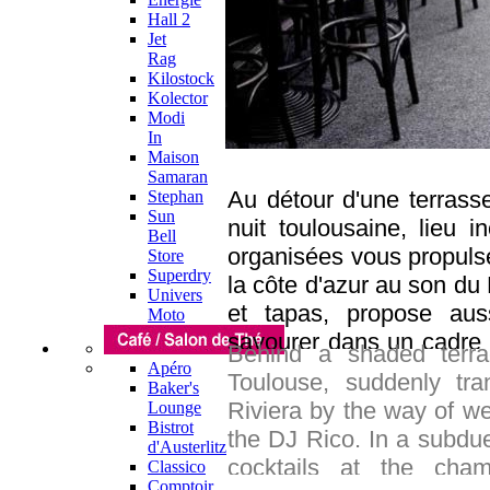
Hall 2
Jet
Rag
Kilostock
Kolector
Modi
In
Maison
Samaran
Au détour d'une terrass
Stephan
Sun
nuit toulousaine, lieu i
Bell
organisées vous propulse
Store
Superdry
la côte d'azur au son du
Univers
et tapas, propose aus
Moto
savourer dans un cadre 
Behind a shaded terra
long de la semaine. Côté
Apéro
Toulouse, suddenly tra
Baker's
et variée vous offre D
Riviera by the way of we
Lounge
autres amuses bouches 
Bistrot
the DJ Rico. In a subdue
d'Austerlitz
Tous les soirs, retrouv
cocktails at the cha
Classico
Hours.
Comptoir