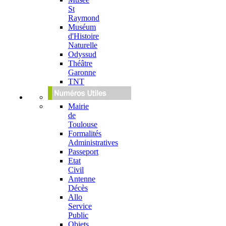
St
Raymond
Muséum
d'Histoire
Naturelle
Odyssud
Théâtre
Garonne
TNT
Mairie
de
Toulouse
Formalités
Administratives
Passeport
Etat
Civil
Antenne
Décès
Allo
Service
Public
Objets