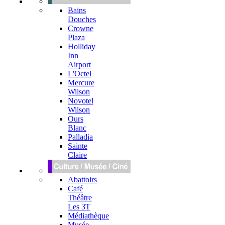
Bains
Douches
Crowne
Plaza
Holliday
Inn
Airport
L'Octel
Mercure
Wilson
Novotel
Wilson
Ours
Blanc
Palladia
Sainte
Claire
Abattoirs
Café
Théâtre
Les 3T
Médiathèque
Musée