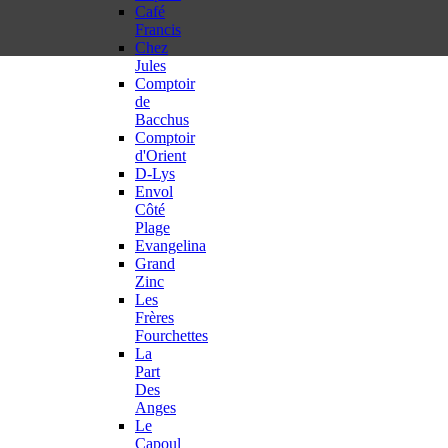
Café
Francis
Chez
Jules
Comptoir
de
Bacchus
Comptoir
d'Orient
D-Lys
Envol
Côté
Plage
Evangelina
Grand
Zinc
Les
Frères
Fourchettes
La
Part
Des
Anges
Le
Capoul