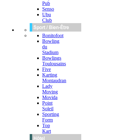
Pub
Senso
Ubu
Club
Bonitofoot
Bowling
du
Stadium
Bowlings
Toulousains
Five
Karting
Montaudran
Lady
Moving
Movida
Point
Soleil
Sporting
Form
Top
Kart