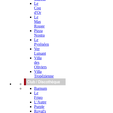
Le
Coq
d'Or
Le
Mas
Rouge
Pizza
Nostra
Le
Pyrénéen
Ver
Luisant
Villa
des
Oliviers
Villa
Tropézienne
Barnum
Le
Frigo
L'Autre
Purple
Royal's