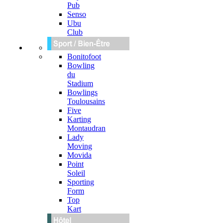
Pub
Senso
Ubu
Club
Bonitofoot
Bowling
du
Stadium
Bowlings
Toulousains
Five
Karting
Montaudran
Lady
Moving
Movida
Point
Soleil
Sporting
Form
Top
Kart