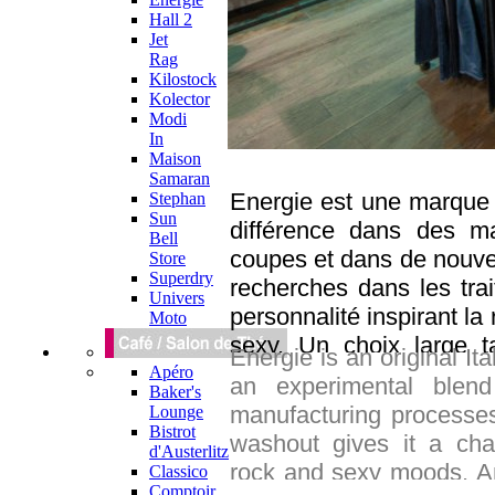
Hall 2
Jet
Rag
Kilostock
Kolector
Modi
In
Maison
Samaran
Energie est une marque I
Stephan
Sun
différence dans des m
Bell
coupes et dans de nouve
Store
Superdry
recherches dans les tra
Univers
personnalité inspirant la 
Moto
sexy. Un choix large t
Energie is an original It
variétés de délavage pe
Apéro
an experimental blen
Baker's
s’affirmer. La marque ne
manufacturing processes
Lounge
une multitude de vêtemen
Bistrot
washout gives it a chara
d'Austerlitz
Energie déjà présente
rock and sexy moods. A
Classico
Monde est maintenant à 
Comptoir