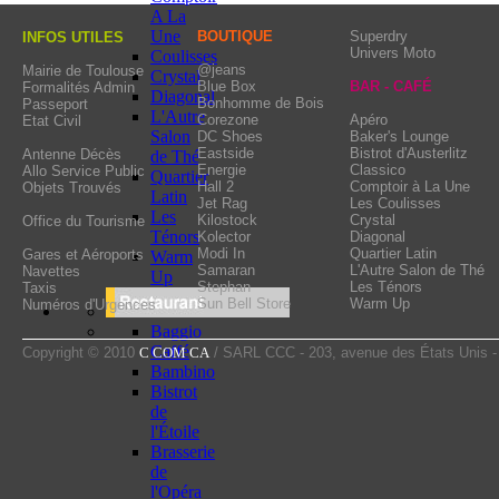
personality thanks to its
A La
choices. The brand does n
Une
BOUTIQUE
Superdry
INFOS UTILES
Univers Moto
Coulisses
variety of clothes with
@jeans
Mairie de Toulouse
Crystal
Blue Box
BAR - CAFÉ
Formalités Admin
settled in all the greate
Diagonal
Bonhomme de Bois
Passeport
L'Autre
Toulouse.
Corezone
Apéro
Etat Civil
Salon
DC Shoes
Baker's Lounge
Eastside
Bistrot d'Austerlitz
Antenne Décès
de Thé
Energie
Classico
Allo Service Public
Quartier
Hall 2
Comptoir à La Une
Objets Trouvés
Latin
Jet Rag
Les Coulisses
Les
Kilostock
Crystal
Office du Tourisme
Ténors
Kolector
Diagonal
Modi In
Quartier Latin
Gares et Aéroports
Warm
Samaran
L'Autre Salon de Thé
Navettes
Up
Stephan
Les Ténors
Taxis
Sun Bell Store
Warm Up
Numéros d'Urgences
Baggio
Caffé
Copyright © 2010
C COM CA
/ SARL CCC - 203, avenue des États Unis 
Bambino
Bistrot
de
l'Étoile
Brasserie
de
l'Opéra