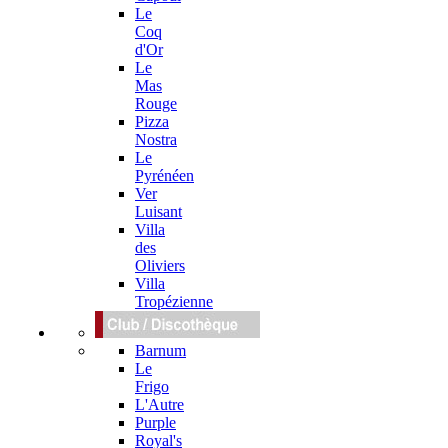
Le
Coq
d'Or
Le
Mas
Rouge
Pizza
Nostra
Le
Pyrénéen
Ver
Luisant
Villa
des
Oliviers
Villa
Tropézienne
Barnum
Le
Frigo
L'Autre
Purple
Royal's