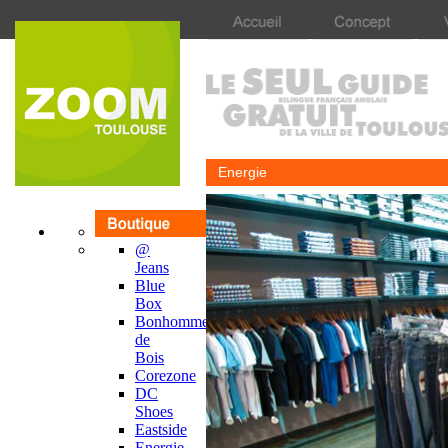
Energie
@
Jeans
Blue
Box
Bonhomme
de
Bois
Corezone
DC
Shoes
Eastside
Energie