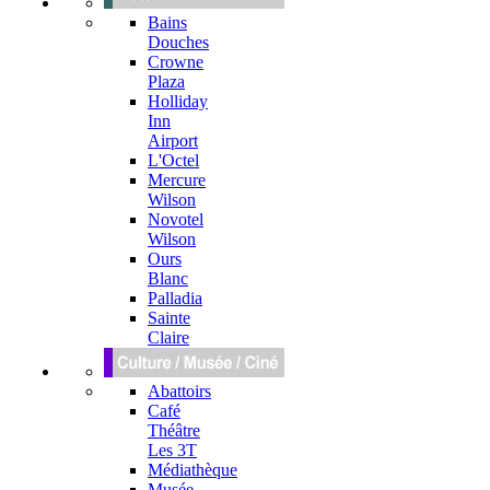
Bains
Douches
Crowne
Plaza
Holliday
Inn
Airport
L'Octel
Mercure
Wilson
Novotel
Wilson
Ours
Blanc
Palladia
Sainte
Claire
Abattoirs
Café
Théâtre
Les 3T
Médiathèque
Musée