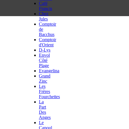
Café
Francis
Chez
Jules
Comptoir
de
Bacchus
Comptoir
d'Orient
D-Lys
Envol
Côté
Plage
Evangelina
Grand
Zinc
Les
Frères
Fourchettes
La
Part
Des
Anges
Le
Capoul