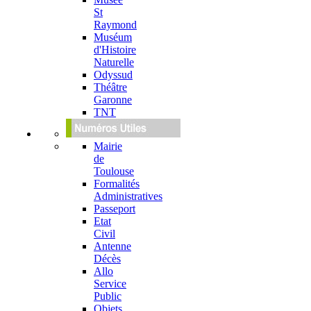
St
Raymond
Muséum
d'Histoire
Naturelle
Odyssud
Théâtre
Garonne
TNT
Mairie
de
Toulouse
Formalités
Administratives
Passeport
Etat
Civil
Antenne
Décès
Allo
Service
Public
Objets