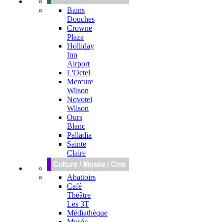
Bains
Douches
Crowne
Plaza
Holliday
Inn
Airport
L'Octel
Mercure
Wilson
Novotel
Wilson
Ours
Blanc
Palladia
Sainte
Claire
Abattoirs
Café
Théâtre
Les 3T
Médiathèque
Musée