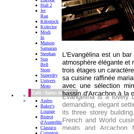
Hall 2
Jet
Rag
Kilostock
Kolector
Modi
In
Maison
Samaran
L'Evangélina est un bar
Stephan
Sun
atmosphère élégante et r
Bell
trois étages un caractè
Store
Superdry
sa cuisine raffinée mari
Univers
avec une sélection mi
Moto
bassin d'Arcachon à la p
Evangélina is a lovely 
fini de vous ravir. On a
Apéro
demanding, elegant settin
Baker's
à tapas où les amateur
its three storey buildin
Lounge
réputé de la ville rose) 
Bistrot
French and World cuisi
d'Austerlitz
dînatoire. Un sans fa
meats and Arcachon f
Classico
boulevard Maréchal Lecle
Comptoir