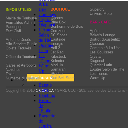
enchants you. Above a
A La
sound lovers will track
Une
BOUTIQUE
Superdry
INFOS UTILES
Univers Moto
Coulisses
enjoying “trifles” at th
@jeans
Mairie de Toulouse
Crystal
Blue Box
BAR - CAFÉ
Formalités Admin
then at number 33 boule
Diagonal
Bonhomme de Bois
Passeport
L'Autre
Corezone
Apéro
Etat Civil
Salon
DC Shoes
Baker's Lounge
Eastside
Bistrot d'Austerlitz
Antenne Décès
de Thé
Energie
Classico
Allo Service Public
Quartier
Hall 2
Comptoir à La Une
Objets Trouvés
Latin
Jet Rag
Les Coulisses
Les
Kilostock
Crystal
Office du Tourisme
Ténors
Kolector
Diagonal
Modi In
Quartier Latin
Gares et Aéroports
Warm
Samaran
L'Autre Salon de Thé
Navettes
Up
Stephan
Les Ténors
Taxis
Sun Bell Store
Warm Up
Numéros d'Urgences
Baggio
Caffé
Copyright © 2010
C COM CA
/ SARL CCC - 203, avenue des États Unis 
Bambino
Bistrot
de
l'Étoile
Brasserie
de
l'Opéra