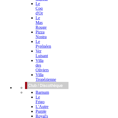
Le
Coq
d'Or
Le
Mas
Rouge
Pizza
Nostra
Le
Pyrénéen
Ver
Luisant
Villa
des
Oliviers
Villa
Tropézienne
Barnum
Le
Frigo
L'Autre
Purple
Royal's