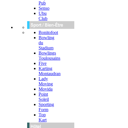
Pub
Senso
Ubu
Club
Bonitofoot
Bowling
du
Stadium
Bowlings
Toulousains
Five
Karting
Montaudran
Lady
Moving
Movida
Point
Soleil
Sporting
Form
Top
Kart