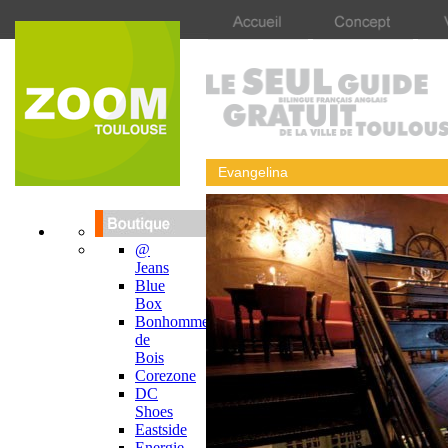
Evangelina
@
Jeans
Blue
Box
Bonhomme
de
Bois
Corezone
DC
Shoes
Eastside
Energie