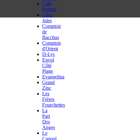
Café
Francis
Chez
Jules
Comptoir
de
Bacchus
Comptoir
d'Orient
D-Lys
Envol
Côté
Plage
Evangelina
Grand
Zinc
Les
Frères
Fourchettes
La
Part
Des
Anges
Le
Capoul