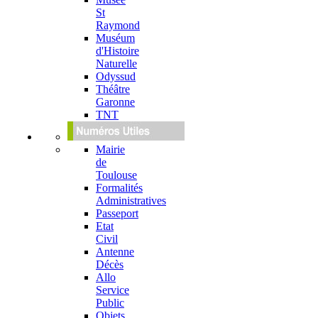
St
Raymond
Muséum
d'Histoire
Naturelle
Odyssud
Théâtre
Garonne
TNT
Mairie
de
Toulouse
Formalités
Administratives
Passeport
Etat
Civil
Antenne
Décès
Allo
Service
Public
Objets