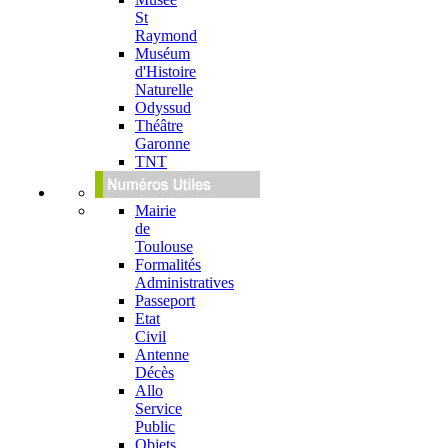
St
Raymond
Muséum
d'Histoire
Naturelle
Odyssud
Théâtre
Garonne
TNT
Mairie
de
Toulouse
Formalités
Administratives
Passeport
Etat
Civil
Antenne
Décès
Allo
Service
Public
Objets