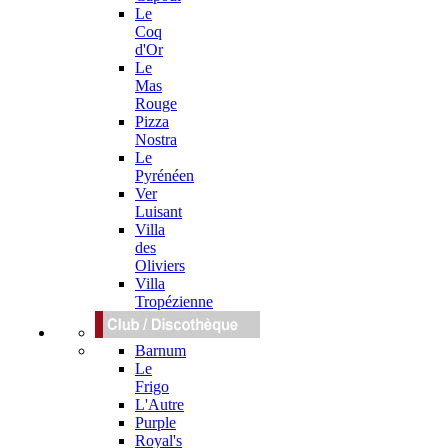
Le
Coq
d'Or
Le
Mas
Rouge
Pizza
Nostra
Le
Pyrénéen
Ver
Luisant
Villa
des
Oliviers
Villa
Tropézienne
Barnum
Le
Frigo
L'Autre
Purple
Royal's