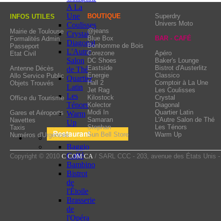
hot tones you can savou
A La
Some fish was simmered 
Une
BOUTIQUE
Superdry
INFOS UTILES
Univers Moto
Coulisses
seafood platter, everyth
@jeans
Mairie de Toulouse
Crystal
Blue Box
BAR - CAFÉ
Formalités Admin
crossing, take advantage
Diagonal
Bonhomme de Bois
Passeport
L'Autre
Corezone
Apéro
Etat Civil
Salon
DC Shoes
Baker's Lounge
Eastside
Bistrot d'Austerlitz
Antenne Décès
de Thé
Energie
Classico
Allo Service Public
Quartier
Hall 2
Comptoir à La Une
Objets Trouvés
Latin
Jet Rag
Les Coulisses
Les
Kilostock
Crystal
Office du Tourisme
Ténors
Kolector
Diagonal
Modi In
Quartier Latin
Gares et Aéroports
Warm
Samaran
L'Autre Salon de Thé
Navettes
Up
Stephan
Les Ténors
Taxis
Sun Bell Store
Warm Up
Numéros d'Urgences
Baggio
Caffé
Copyright © 2010
C COM CA
/ SARL CCC - 203, avenue des États Unis 
Bambino
Bistrot
de
l'Étoile
Brasserie
de
l'Opéra