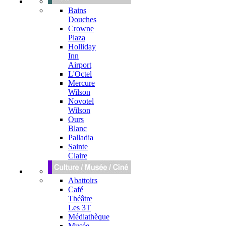
Bains
Douches
Crowne
Plaza
Holliday
Inn
Airport
L'Octel
Mercure
Wilson
Novotel
Wilson
Ours
Blanc
Palladia
Sainte
Claire
Abattoirs
Café
Théâtre
Les 3T
Médiathèque
Musée