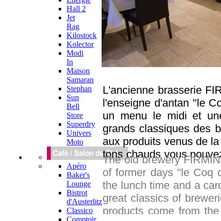
Hall 2
Jet
Rag
Kilostock
Kolector
Modi
In
Maison
Samaran
L'ancienne brasserie FIR
Stephan
Sun
l'enseigne d'antan "le C
Bell
un menu le midi et une
Store
Superdry
grands classiques des br
Univers
aux produits venus de la
Moto
tons chauds vous pouvez 
The old brewery FIRMIN
matière. Du poisson mij
Apéro
of former days "le Coq 
Baker's
plateau de fruits de mer
the lunch time and a car
Lounge
que passer, profitez de l
Bistrot
great classics of brewer
d'Austerlitz
products come from the s
Classico
Comptoir