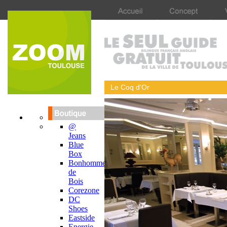
Le Coq d'Or
@
Jeans
Blue
Box
Bonhomme
de
Bois
Corezone
DC
Shoes
Eastside
Energie