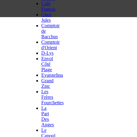
Café
Francis
Chez
Jules
Comptoir
de
Bacchus
Comptoir
d'Orient
D-Lys
Envol
Côté
Plage
Evangelina
Grand
Zinc
Les
Frères
Fourchettes
La
Part
Des
Anges
Le
Capoul