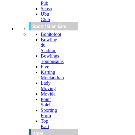
Pub
Senso
Ubu
Club
Bonitofoot
Bowling
du
Stadium
Bowlings
Toulousains
Five
Karting
Montaudran
Lady
Moving
Movida
Point
Soleil
Sporting
Form
Top
Kart