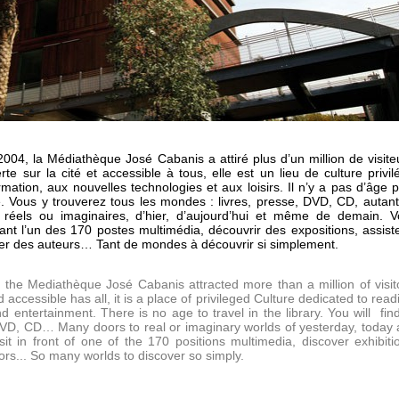
004, la Médiathèque José Cabanis a attiré plus d’un million de visite
rte sur la cité et accessible à tous, elle est un lieu de culture privil
ormation, aux nouvelles technologies et aux loisirs. Il n’y a pas d’âge 
 Vous y trouverez tous les mondes : livres, presse, DVD, CD, autan
réels ou imaginaires, d’hier, d’aujourd’hui et même de demain. V
ant l’un des 170 postes multimédia, découvrir des expositions, assist
er des auteurs… Tant de mondes à découvrir si simplement.
, the Mediathèque José Cabanis attracted more than a million of visit
 accessible has all, it is a place of privileged Culture dedicated to read
d entertainment. There is no age to travel in the library. You will find
VD, CD… Many doors to real or imaginary worlds of yesterday, today
t in front of one of the 170 positions multimedia, discover exhibiti
ors... So many worlds to discover so simply.