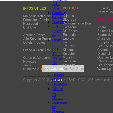
A La
Une
BOUTIQUE
Superdry
INFOS UTILES
Univers M
Coulisses
@jeans
Mairie de Toulouse
Crystal
Blue Box
BAR - CA
Formalités Admin
Diagonal
Bonhomme de Bois
Passeport
L'Autre
Corezone
Apéro
Etat Civil
Salon
DC Shoes
Baker's L
Eastside
Bistrot d'A
Antenne Décès
de Thé
Energie
Classico
Allo Service Public
Quartier
Hall 2
Comptoir 
Objets Trouvés
Latin
Jet Rag
Les Couli
Les
Kilostock
Crystal
Office du Tourisme
Ténors
Kolector
Diagonal
Modi In
Quartier La
Gares et Aéroports
Warm
Samaran
L'Autre Sa
Navettes
Up
Stephan
Les Ténor
Taxis
Sun Bell Store
Warm Up
Numéros d'Urgences
Baggio
Caffé
Copyright © 2010
C COM CA
/ SARL CCC - 203, avenue des 
Bambino
Bistrot
de
l'Étoile
Brasserie
de
l'Opéra