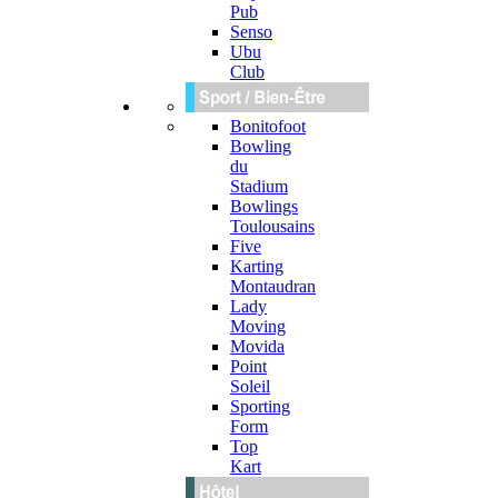
Pub
Senso
Ubu
Club
Bonitofoot
Bowling
du
Stadium
Bowlings
Toulousains
Five
Karting
Montaudran
Lady
Moving
Movida
Point
Soleil
Sporting
Form
Top
Kart