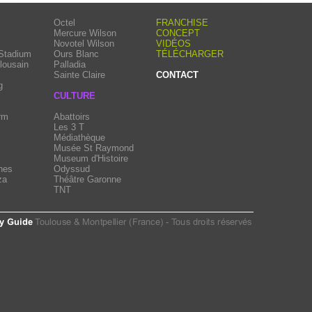
Octel
FRANCHISE
Mercure Wilson
CONCEPT
Novotel Wilson
VIDÉOS
 Stadium
Ours Blanc
TÉLÉCHARGER
lousain
Palladia
Sainte Claire
CONTACT
g
CULTURE
rm
Abattoirs
Les 3 T
Médiathèque
Musée St Raymond
Museum d'Histoire
hes
Odyssud
za
Théâtre Garonne
TNT