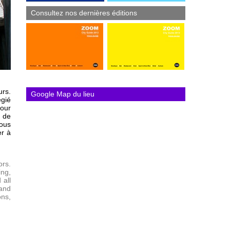
Consultez nos dernières éditions
urs.
Google Map du lieu
égié
pour
t de
ous
er à
ors.
ing,
 all
 and
ons,