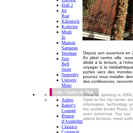
Hall 2
Jet
Rag
Kilostock
Kolector
Modi
In
Maison
Samaran
Depuis son ouverture en 2
Stephan
En plein centre ville, ouve
Sun
dédié à la lecture, à l’inf
Bell
voyager à la médiathèque.
Store
portes vers des mondes 
Superdry
pourrez vous installer dev
Univers
des conférences, rencontr
Moto
Since its opening in 2004
Open to the city center and
Apéro
information, technology an
Baker's
the worlds books Press, D
Lounge
even tomorrow. You can si
Bistrot
attend lectures, meet auth
d'Austerlitz
Classico
Comptoir