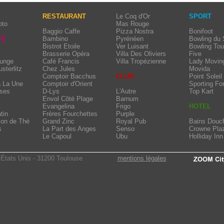
RESTAURANT
Le Coq d'Or
SPORT
oto
Mas Rouge
Baggio Caffe
Pizza Nostra
Bonifoot
FÉ
Bambino
Pyrénéen
Bowling du
Bistrot Etoile
Ver Luisant
Bowling Tou
Brasserie Opéra
Villa Des Oliviers
Five
ounge
Café Francis
Villa Tropézienne
Lady Movin
usterlitz
Chez Jules
Movida
Comptoir Bacchus
CLUB
Point Soleil
à La Une
Comptoir d'Orient
Sporting Fo
sses
D-Lys
L'Autre
Top Kart
Envol Côté Plage
Barnum
Evangelina
Frigo
HOTEL
tin
Frères Fourchettes
Purple
lon de Thé
Grand Zinc
Royal Pub
Bains Douc
s
La Part des Anges
Senso
Crowne Pla
Le Capoul
Ubu
Holliday Inn
États Unis - 31200 Toulouse
mentions légales