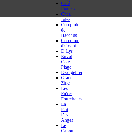
Café
Francis
Chez
Jules
Comptoir
de
Bacchus
Comptoir
d'Orient
D-Lys
Envol
Côté
Plage
Evangelina
Grand
Zinc
Les
Frères
Fourchettes
La
Part
Des
Anges
Le
Capoul