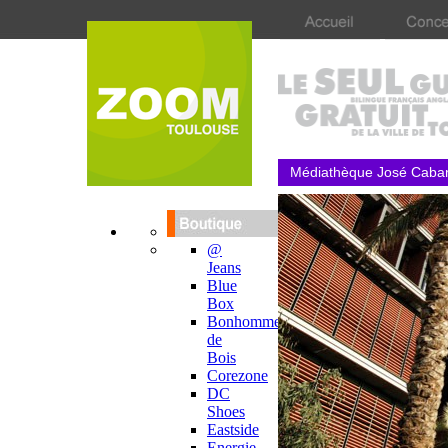
Médiathèque José Caba
@
Jeans
Blue
Box
Bonhomme
de
Bois
Corezone
DC
Shoes
Eastside
Energie