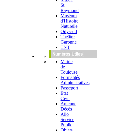
St
Raymond
Muséum
d'Histoire
Naturelle
Odyssud
Théâtre
Garonne
TNT
Mairie
de
Toulouse
Formalités
Administratives
Passeport
Etat
Civil
Antenne
Décès
Allo
Service
Public
Objets