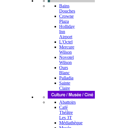
Bains
Douches
Crowne
Plaza
Holliday
Inn
Airport
L'Octel
Mercure
Wilson
Novotel
Wilson
Ours
Blanc
Palladia
Sainte
Claire
Abattoirs
Café
Théâtre
Les 3T
Médiathèque
Musée