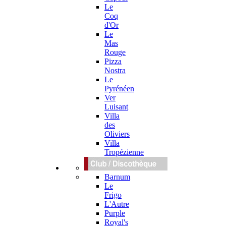
Le
Coq
d'Or
Le
Mas
Rouge
Pizza
Nostra
Le
Pyrénéen
Ver
Luisant
Villa
des
Oliviers
Villa
Tropézienne
Barnum
Le
Frigo
L'Autre
Purple
Royal's