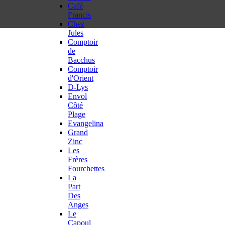
Café
Francis
Chez
Jules
Comptoir
de
Bacchus
Comptoir
d'Orient
D-Lys
Envol
Côté
Plage
Evangelina
Grand
Zinc
Les
Frères
Fourchettes
La
Part
Des
Anges
Le
Capoul