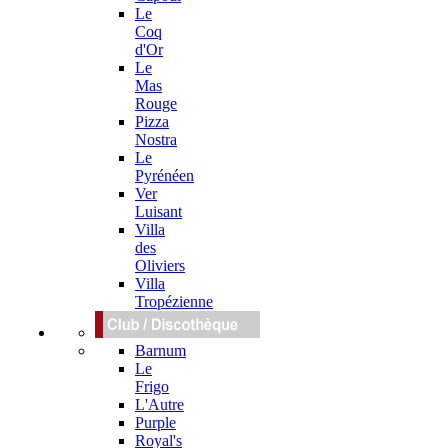
Le
Coq
d'Or
Le
Mas
Rouge
Pizza
Nostra
Le
Pyrénéen
Ver
Luisant
Villa
des
Oliviers
Villa
Tropézienne
Barnum
Le
Frigo
L'Autre
Purple
Royal's