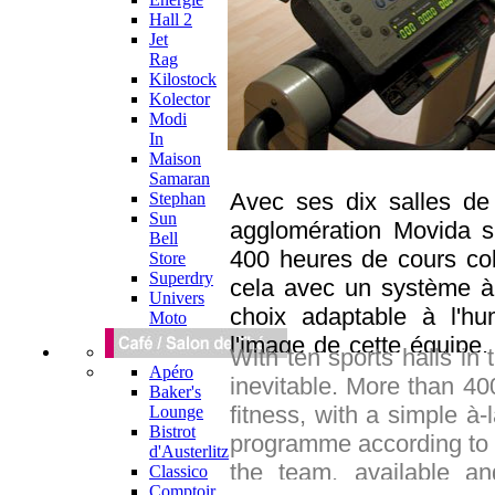
Hall 2
Jet
Rag
Kilostock
Kolector
Modi
In
Maison
Samaran
Avec ses dix salles de 
Stephan
Sun
agglomération Movida 
Bell
400 heures de cours coll
Store
Superdry
cela avec un système à l
Univers
choix adaptable à l'h
Moto
l'image de cette équipe,
With ten sports halls in 
pointe : Gestion du st
Apéro
inevitable. More than 40
Baker's
Step, RPM, Squash, P
fitness, with a simple à
Lounge
possibilités au service 
Bistrot
programme according to 
d'Austerlitz
et climatisé, sans oub
the team, available an
Classico
balnéo pour la récompen
Comptoir