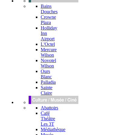
Bains
Douches
Crowne
Plaza
Holliday
Inn
Airport
L'Octel
Mercure
Wilson
Novotel
Wilson
Ours
Blanc
Palladia
Sainte
Claire
Abattoirs
Café
Théâtre
Les 3T
Médiathèque
Musée