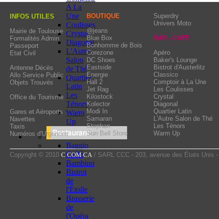
management, Yoga Scul
A La
RPM, Squash, Personal Tr
Une
BOUTIQUE
Superdry
INFOS UTILES
Univers Moto
Coulisses
your well-being in a mod
@jeans
Mairie de Toulouse
Crystal
Blue Box
BAR - CAFÉ
Formalités Admin
sauna, a hammam and a s
Diagonal
Bonhomme de Bois
Passeport
L'Autre
Corezone
Apéro
Etat Civil
Salon
DC Shoes
Baker's Lounge
Eastside
Bistrot d'Austerlitz
Antenne Décès
de Thé
Energie
Classico
Allo Service Public
Quartier
Hall 2
Comptoir à La Une
Objets Trouvés
Latin
Jet Rag
Les Coulisses
Les
Kilostock
Crystal
Office du Tourisme
Ténors
Kolector
Diagonal
Modi In
Quartier Latin
Gares et Aéroports
Warm
Samaran
L'Autre Salon de Thé
Navettes
Up
Stephan
Les Ténors
Taxis
Sun Bell Store
Warm Up
Numéros d'Urgences
Baggio
Caffé
Copyright © 2010
C COM CA
/ SARL CCC - 203, avenue des États Unis 
Bambino
Bistrot
de
l'Étoile
Brasserie
de
l'Opéra