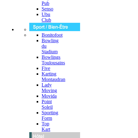
Pub
Senso
Ubu
Club
Bonitofoot
Bowling
du
Stadium
Bowlings
Toulousains
Five
Karting
Montaudran
Lady
Moving
Movida
Point
Soleil
Sporting
Form
Top
Kart