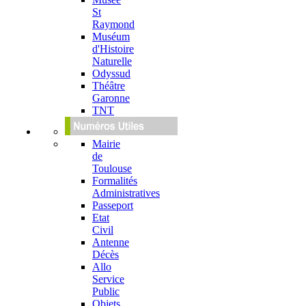
St
Raymond
Muséum
d'Histoire
Naturelle
Odyssud
Théâtre
Garonne
TNT
Mairie
de
Toulouse
Formalités
Administratives
Passeport
Etat
Civil
Antenne
Décès
Allo
Service
Public
Objets