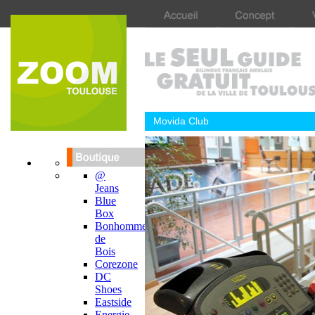
Movida Club
@
Jeans
Blue
Box
Bonhomme
de
Bois
Corezone
DC
Shoes
Eastside
Energie