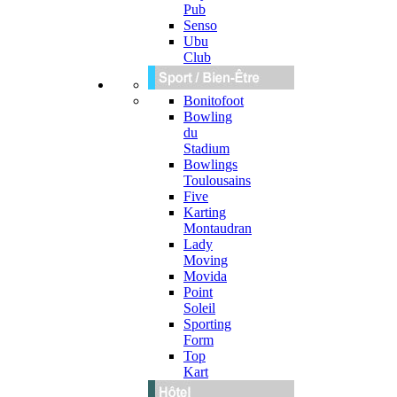
Pub
Senso
Ubu
Club
Bonitofoot
Bowling
du
Stadium
Bowlings
Toulousains
Five
Karting
Montaudran
Lady
Moving
Movida
Point
Soleil
Sporting
Form
Top
Kart