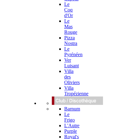
Le
Coq
d'Or
Le
Mas
Rouge
Pizza
Nostra
Le
Pyrénéen
Ver
Luisant
Villa
des
Oliviers
Villa
Tropézienne
Barnum
Le
Frigo
L'Autre
Purple
Royal's