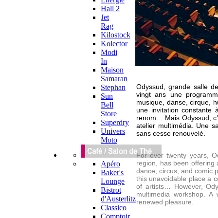
Hall 2
Jet
Rag
Kilostock
Kolector
Modi
In
Maison
Samaran
Odyssud, grande salle de
Stephan
vingt ans une programma
Sun
musique, danse, cirque, hu
Bell
une invitation constante
Store
renom… Mais Odyssud, c’es
Superdry
atelier multimédia. Une s
Univers
sans cesse renouvelé.
Moto
For over twenty years, Od
region, has been offering
Apéro
dance, circus, and comic 
Baker's
this unavoidable place a c
Lounge
of artists… However, Odys
Bistrot
multimedia workshop. A 
d'Austerlitz
renewed pleasure.
Classico
Comptoir