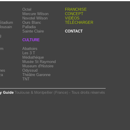
Octel
FRANCHISE
Mercure Wilson
CONCEPT
Novotel Wilson
VIDÉOS
 Stadium
Ours Blanc
TÉLÉCHARGER
lousain
Palladia
Sainte Claire
CONTACT
g
CULTURE
rm
Abattoirs
Les 3 T
Médiathèque
Musée St Raymond
Museum d'Histoire
hes
Odyssud
za
Théâtre Garonne
TNT