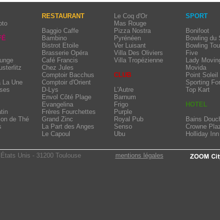
RESTAURANT
Le Coq d'Or
SPORT
oto
Mas Rouge
Baggio Caffe
Pizza Nostra
Bonifoot
FÉ
Bambino
Pyrénéen
Bowling du
Bistrot Etoile
Ver Luisant
Bowling Tou
Brasserie Opéra
Villa Des Oliviers
Five
ounge
Café Francis
Villa Tropézienne
Lady Movin
usterlitz
Chez Jules
Movida
Comptoir Bacchus
CLUB
Point Soleil
à La Une
Comptoir d'Orient
Sporting Fo
sses
D-Lys
L'Autre
Top Kart
Envol Côté Plage
Barnum
Evangelina
Frigo
HOTEL
tin
Frères Fourchettes
Purple
lon de Thé
Grand Zinc
Royal Pub
Bains Douc
s
La Part des Anges
Senso
Crowne Pla
Le Capoul
Ubu
Holliday Inn
États Unis - 31200 Toulouse
mentions légales