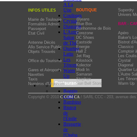
A La
Une
BOUTIQUE
Superdry
INFOS UTILES
Univers M
Coulisses
@jeans
Mairie de Toulouse
Crystal
Blue Box
BAR - CA
Formalités Admin
Diagonal
Bonhomme de Bois
Passeport
L'Autre
Corezone
Apéro
Etat Civil
Salon
DC Shoes
Baker's L
Eastside
Bistrot d'A
Antenne Décès
de Thé
Energie
Classico
Allo Service Public
Quartier
Hall 2
Comptoir 
Objets Trouvés
Latin
Jet Rag
Les Couli
Les
Kilostock
Crystal
Office du Tourisme
Ténors
Kolector
Diagonal
Modi In
Quartier La
Gares et Aéroports
Warm
Samaran
L'Autre Sa
Navettes
Up
Stephan
Les Ténor
Taxis
Sun Bell Store
Warm Up
Numéros d'Urgences
Baggio
Caffé
Copyright © 2010
C COM CA
/ SARL CCC - 203, avenue des 
Bambino
Bistrot
de
l'Étoile
Brasserie
de
l'Opéra