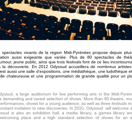
 spectacles vivants de la région Midi-Pyrénées propose depuis plu
tion aussi exigeante que variée. Plus de 80 spectacles de théât
mour, jeune public, ainsi que trois festivals font de ce lieu incontourn
 à la découverte. En 2012 Odyssud accueillera de nombreux artiste
t aussi une salle d’expositions, une médiathèque, une ludothèque e
alle chaleureuse et une programmation de grande qualité pour un pla
yssud, a large auditorium for live performing arts in the Midi-Pyré
 a demanding and varied selection of shows. More than 80 theatre, mu
performances, shows for a young audience, as well as three festivals 
onstant invitation to new discoveries. In 2010, Odyssud will welcome a
sud is also an exhibition hall, a media library, a games library a
welcoming place and a high standard selection of shows for an e