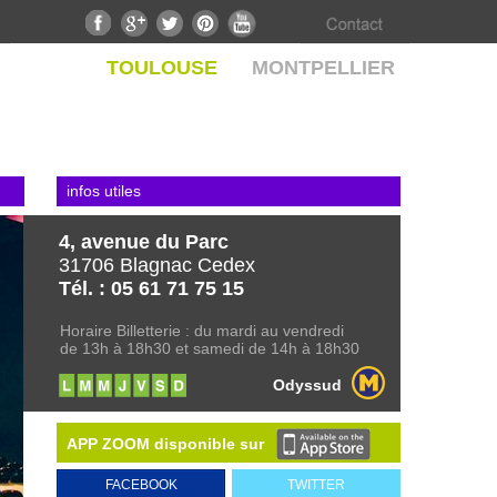
TOULOUSE
MONTPELLIER
infos utiles
4, avenue du Parc
31706 Blagnac Cedex
Tél. : 05 61 71 75 15
Horaire Billetterie : du mardi au vendredi
de 13h à 18h30 et samedi de 14h à 18h30
Odyssud
APP ZOOM disponible sur
FACEBOOK
TWITTER