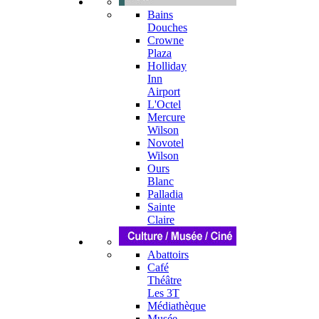
Bains
Douches
Crowne
Plaza
Holliday
Inn
Airport
L'Octel
Mercure
Wilson
Novotel
Wilson
Ours
Blanc
Palladia
Sainte
Claire
Abattoirs
Café
Théâtre
Les 3T
Médiathèque
Musée