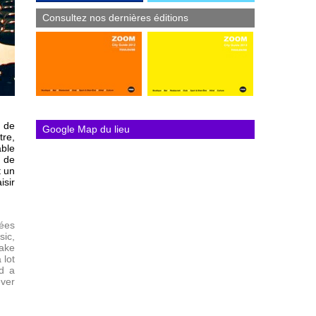
Consultez nos dernières éditions
s de
Google Map du lieu
re,
able
s de
t un
isir
nées
sic,
make
 lot
nd a
ver