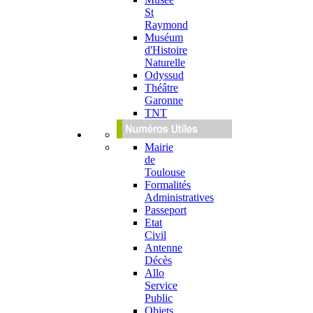
St
Raymond
Muséum
d'Histoire
Naturelle
Odyssud
Théâtre
Garonne
TNT
Mairie
de
Toulouse
Formalités
Administratives
Passeport
Etat
Civil
Antenne
Décès
Allo
Service
Public
Objets