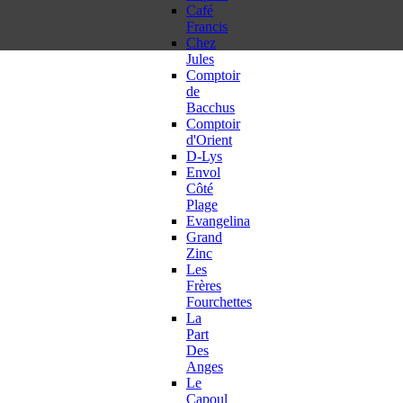
Café
Francis
Chez
Jules
Comptoir
de
Bacchus
Comptoir
d'Orient
D-Lys
Envol
Côté
Plage
Evangelina
Grand
Zinc
Les
Frères
Fourchettes
La
Part
Des
Anges
Le
Capoul