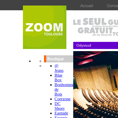
Odyssud
@
Jeans
Blue
Box
Bonhomme
de
Bois
Corezone
DC
Shoes
Eastside
Energie