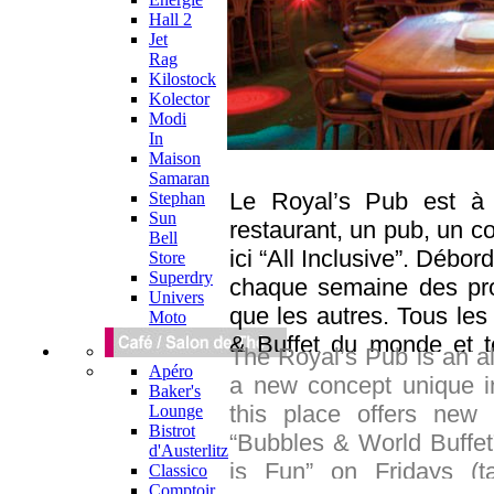
Hall 2
Jet
Rag
Kilostock
Kolector
Modi
In
Maison
Samaran
Le Royal’s Pub est à 
Stephan
Sun
restaurant, un pub, un c
Bell
ici “All Inclusive”. Débord
Store
Superdry
chaque semaine des pro
Univers
que les autres. Tous les 
Moto
& Buffet du monde et to
The Royal’s Pub is an all
légumes, fromages à la c
Apéro
a new concept unique in
Baker's
Des soirées sont égaleme
this place offers new
Lounge
l’agenda en ligne. Un u
Bistrot
“Bubbles & World Buffe
d'Austerlitz
suffisamment complet pou
is Fun” on Fridays (t
Classico
idéal sans hésitation.
Comptoir