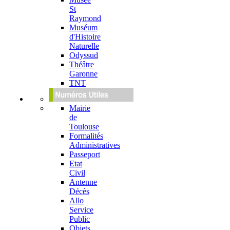
St
Raymond
Muséum
d'Histoire
Naturelle
Odyssud
Théâtre
Garonne
TNT
Mairie
de
Toulouse
Formalités
Administratives
Passeport
Etat
Civil
Antenne
Décès
Allo
Service
Public
Objets