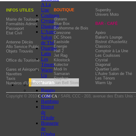
chocolate fountain…). 
A La
agenda for special ev
Une
BOUTIQUE
Superdry
INFOS UTILES
Univers Moto
Coulisses
dedicated to relaxation, 
@jeans
Mairie de Toulouse
Crystal
Blue Box
BAR - CAFÉ
Formalités Admin
venue.
Diagonal
Bonhomme de Bois
Passeport
L'Autre
Corezone
Apéro
Etat Civil
Salon
DC Shoes
Baker's Lounge
Eastside
Bistrot d'Austerlitz
Antenne Décès
de Thé
Energie
Classico
Allo Service Public
Quartier
Hall 2
Comptoir à La Une
Objets Trouvés
Latin
Jet Rag
Les Coulisses
Les
Kilostock
Crystal
Office du Tourisme
Ténors
Kolector
Diagonal
Modi In
Quartier Latin
Gares et Aéroports
Warm
Samaran
L'Autre Salon de Thé
Navettes
Up
Stephan
Les Ténors
Taxis
Sun Bell Store
Warm Up
Numéros d'Urgences
Baggio
Caffé
Copyright © 2010
C COM CA
/ SARL CCC - 203, avenue des États Unis 
Bambino
Bistrot
de
l'Étoile
Brasserie
de
l'Opéra