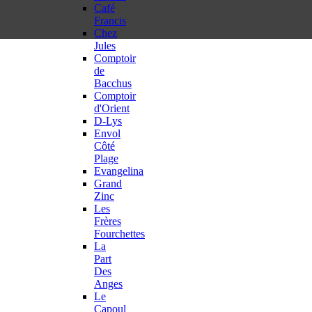
Café
Francis
Chez
Jules
Comptoir
de
Bacchus
Comptoir
d'Orient
D-Lys
Envol
Côté
Plage
Evangelina
Grand
Zinc
Les
Frères
Fourchettes
La
Part
Des
Anges
Le
Capoul