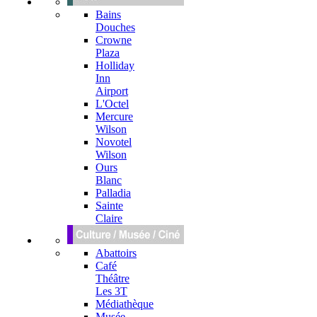
Bains
Douches
Crowne
Plaza
Holliday
Inn
Airport
L'Octel
Mercure
Wilson
Novotel
Wilson
Ours
Blanc
Palladia
Sainte
Claire
Abattoirs
Café
Théâtre
Les 3T
Médiathèque
Musée