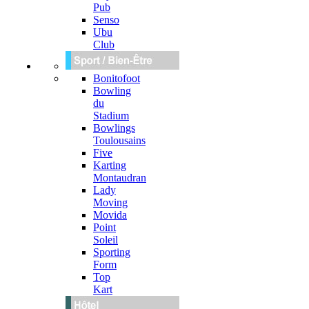
Pub
Senso
Ubu
Club
Bonitofoot
Bowling
du
Stadium
Bowlings
Toulousains
Five
Karting
Montaudran
Lady
Moving
Movida
Point
Soleil
Sporting
Form
Top
Kart