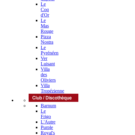
Le
Coq
d'Or
Le
Mas
Rouge
Pizza
Nostra
Le
Pyrénéen
Ver
Luisant
Villa
des
Oliviers
Villa
Tropézienne
Barnum
Le
Frigo
L'Autre
Purple
Royal's