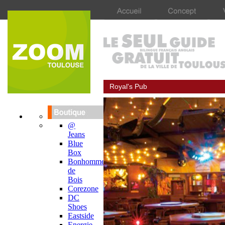
Royal's Pub
@
Jeans
Blue
Box
Bonhomme
de
Bois
Corezone
DC
Shoes
Eastside
Energie