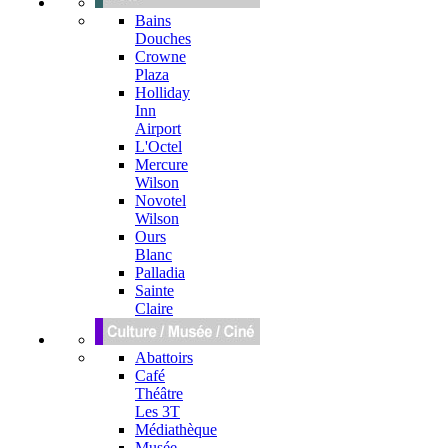
Bains
Douches
Crowne
Plaza
Holliday
Inn
Airport
L'Octel
Mercure
Wilson
Novotel
Wilson
Ours
Blanc
Palladia
Sainte
Claire
Abattoirs
Café
Théâtre
Les 3T
Médiathèque
Musée