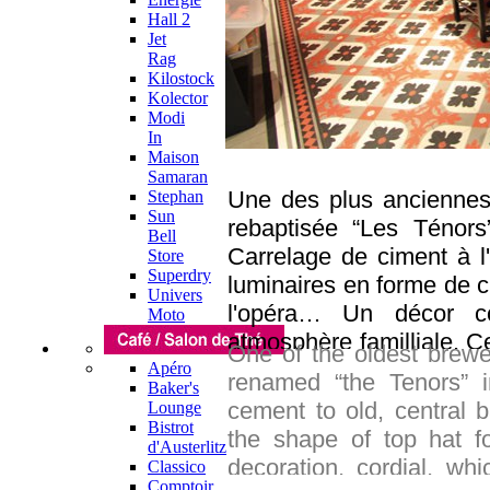
Hall 2
Jet
Rag
Kilostock
Kolector
Modi
In
Maison
Samaran
Une des plus anciennes 
Stephan
Sun
rebaptisée “Les Ténor
Bell
Carrelage de ciment à l'
Store
Superdry
luminaires en forme de c
Univers
l'opéra… Un décor co
Moto
atmosphère familliale. Ce
One of the oldest brewe
produits frais de saiso
Apéro
renamed “the Tenors” in
Baker's
d'une vue imprenable sur
cement to old, central b
Lounge
soir, découvrez sa bell
Bistrot
the shape of top hat f
d'Austerlitz
bar revêt ses habits de 
decoration, cordial, wh
Classico
une enseigne aux multipl
Comptoir