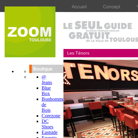
Les Ténors
@
Jeans
Blue
Box
Bonhomme
de
Bois
Corezone
DC
Shoes
Eastside
Energie