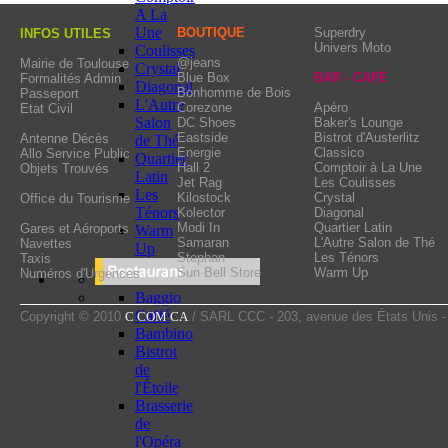
brewery which privileged
A La
has a sunny terrace and
Une
BOUTIQUE
Superdry
INFOS UTILES
Univers Moto
Coulisses
idleness ! The evening, d
@jeans
Mairie de Toulouse
Crystal
Blue Box
BAR - CAFÉ
Formalités Admin
and champagne… the bar a
Diagonal
Bonhomme de Bois
Passeport
L'Autre
pleasure of the night bird
Corezone
Apéro
Etat Civil
Salon
DC Shoes
Baker's Lounge
Eastside
Bistrot d'Austerlitz
Antenne Décès
de Thé
Energie
Classico
Allo Service Public
Quartier
Hall 2
Comptoir à La Une
Objets Trouvés
Latin
Jet Rag
Les Coulisses
Les
Kilostock
Crystal
Office du Tourisme
Ténors
Kolector
Diagonal
Modi In
Quartier Latin
Gares et Aéroports
Warm
Samaran
L'Autre Salon de Thé
Navettes
Up
Stephan
Les Ténors
Taxis
Sun Bell Store
Warm Up
Numéros d'Urgences
Baggio
Caffé
Copyright © 2010
C COM CA
/ SARL CCC - 203, avenue des États Unis 
Bambino
Bistrot
de
l'Étoile
Brasserie
de
l'Opéra