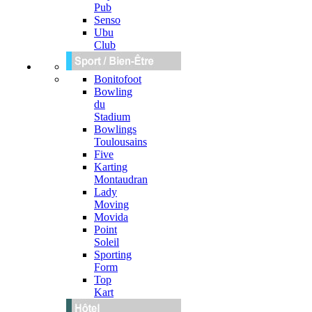
Pub
Senso
Ubu
Club
Bonitofoot
Bowling
du
Stadium
Bowlings
Toulousains
Five
Karting
Montaudran
Lady
Moving
Movida
Point
Soleil
Sporting
Form
Top
Kart