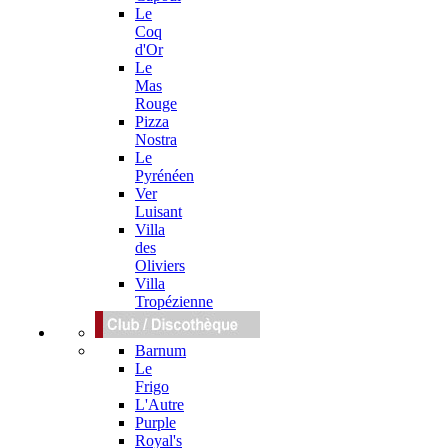
Le
Coq
d'Or
Le
Mas
Rouge
Pizza
Nostra
Le
Pyrénéen
Ver
Luisant
Villa
des
Oliviers
Villa
Tropézienne
Barnum
Le
Frigo
L'Autre
Purple
Royal's