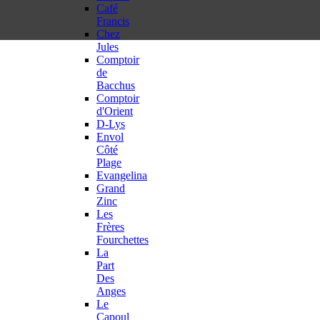
Café
Francis
Chez
Jules
Comptoir
de
Bacchus
Comptoir
d'Orient
D-Lys
Envol
Côté
Plage
Evangelina
Grand
Zinc
Les
Frères
Fourchettes
La
Part
Des
Anges
Le
Capoul