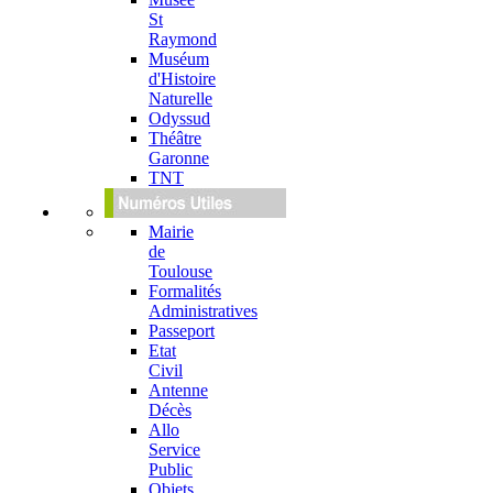
St
Raymond
Muséum
d'Histoire
Naturelle
Odyssud
Théâtre
Garonne
TNT
Mairie
de
Toulouse
Formalités
Administratives
Passeport
Etat
Civil
Antenne
Décès
Allo
Service
Public
Objets