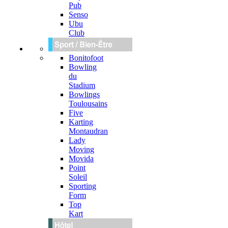
Pub
Senso
Ubu
Club
Bonitofoot
Bowling
du
Stadium
Bowlings
Toulousains
Five
Karting
Montaudran
Lady
Moving
Movida
Point
Soleil
Sporting
Form
Top
Kart