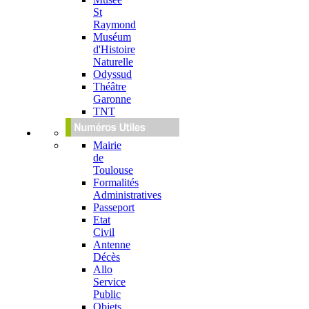
St
Raymond
Muséum
d'Histoire
Naturelle
Odyssud
Théâtre
Garonne
TNT
Mairie
de
Toulouse
Formalités
Administratives
Passeport
Etat
Civil
Antenne
Décès
Allo
Service
Public
Objets