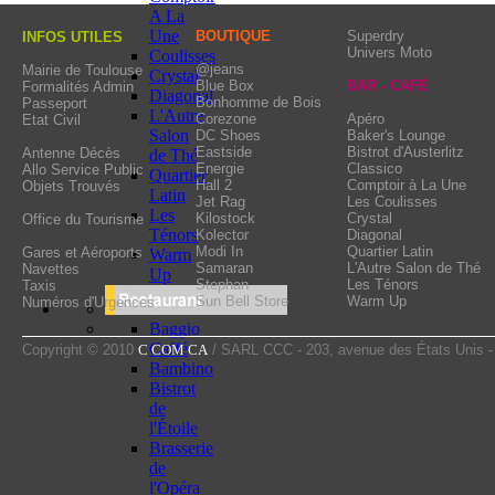
principal room and tradi
A La
arched, one warm, da
Une
BOUTIQUE
Superdry
INFOS UTILES
Univers Moto
Coulisses
discussions, and the o
@jeans
Mairie de Toulouse
Crystal
Blue Box
BAR - CAFÉ
Formalités Admin
cocktails. Ubu Club d
Diagonal
Bonhomme de Bois
Passeport
L'Autre
tendency and actual is
Corezone
Apéro
Etat Civil
Salon
DC Shoes
Baker's Lounge
more good mood.
Eastside
Bistrot d'Austerlitz
Antenne Décès
de Thé
Energie
Classico
Allo Service Public
Quartier
Hall 2
Comptoir à La Une
Objets Trouvés
Latin
Jet Rag
Les Coulisses
Les
Kilostock
Crystal
Office du Tourisme
Ténors
Kolector
Diagonal
Modi In
Quartier Latin
Gares et Aéroports
Warm
Samaran
L'Autre Salon de Thé
Navettes
Up
Stephan
Les Ténors
Taxis
Sun Bell Store
Warm Up
Numéros d'Urgences
Baggio
Caffé
Copyright © 2010
C COM CA
/ SARL CCC - 203, avenue des États Unis 
Bambino
Bistrot
de
l'Étoile
Brasserie
de
l'Opéra