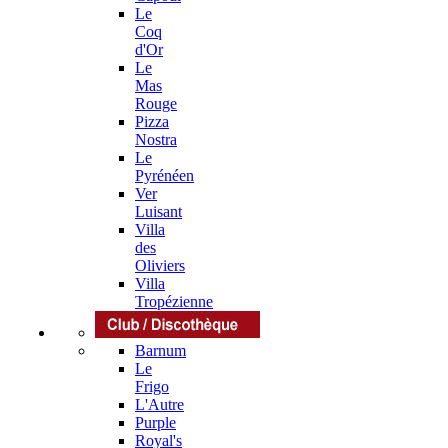
Le
Coq
d'Or
Le
Mas
Rouge
Pizza
Nostra
Le
Pyrénéen
Ver
Luisant
Villa
des
Oliviers
Villa
Tropézienne
Barnum
Le
Frigo
L'Autre
Purple
Royal's