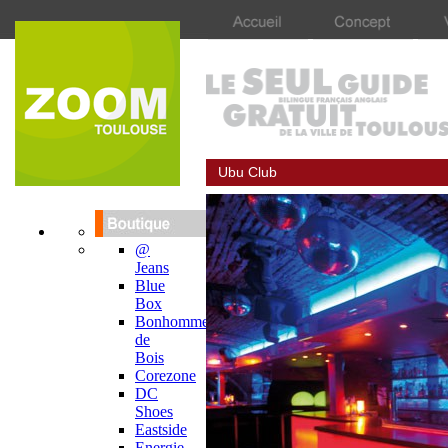
Ubu Club
@
Jeans
Blue
Box
Bonhomme
de
Bois
Corezone
DC
Shoes
Eastside
Energie