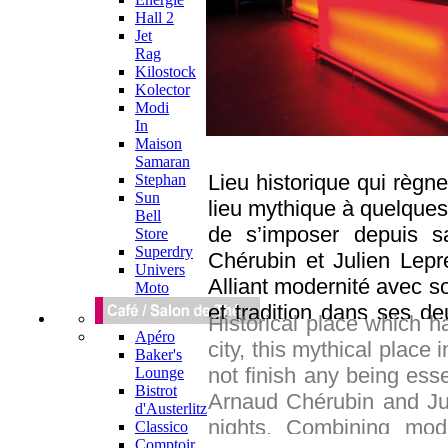
Hall 2
Jet
Rag
Kilostock
Kolector
Modi
In
Maison
Samaran
Lieu historique qui règne
Stephan
Sun
lieu mythique à quelques 
Bell
de s’imposer depuis s
Store
Superdry
Chérubin et Julien Lepre
Univers
Alliant modernité avec so
Moto
et tradition dans ses de
Historical place which h
l’une cosi, plus sombr
Apéro
city, this mythical place
Baker's
discussions, et l’autre
not finish any being esse
Lounge
cocktails, l’Ubu Club
Bistrot
Arnaud Chérubin and Jul
d'Austerlitz
tendance et actuelle nou
nights. Combining mode
Classico
de bonne humeur.
Comptoir