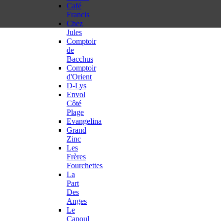
Café
Francis
Chez
Jules
Comptoir
de
Bacchus
Comptoir
d'Orient
D-Lys
Envol
Côté
Plage
Evangelina
Grand
Zinc
Les
Frères
Fourchettes
La
Part
Des
Anges
Le
Capoul