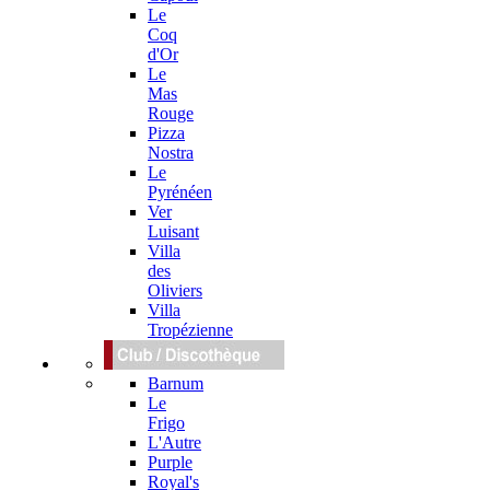
Le
Coq
d'Or
Le
Mas
Rouge
Pizza
Nostra
Le
Pyrénéen
Ver
Luisant
Villa
des
Oliviers
Villa
Tropézienne
Barnum
Le
Frigo
L'Autre
Purple
Royal's