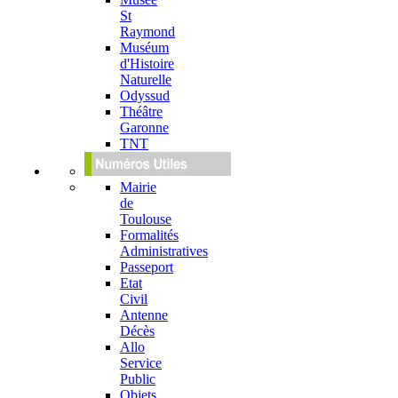
St
Raymond
Muséum
d'Histoire
Naturelle
Odyssud
Théâtre
Garonne
TNT
Mairie
de
Toulouse
Formalités
Administratives
Passeport
Etat
Civil
Antenne
Décès
Allo
Service
Public
Objets