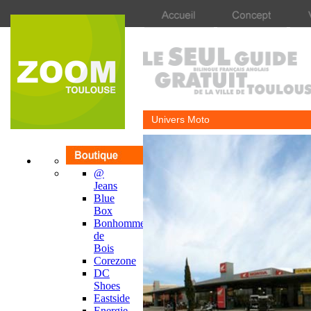
Univers Moto
@
Jeans
Blue
Box
Bonhomme
de
Bois
Corezone
DC
Shoes
Eastside
Energie