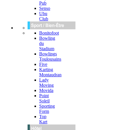
Pub
Senso
Ubu
Club
Bonitofoot
Bowling
du
Stadium
Bowlings
Toulousains
Five
Karting
Montaudran
Lady
Moving
Movida
Point
Soleil
Sporting
Form
Top
Kart