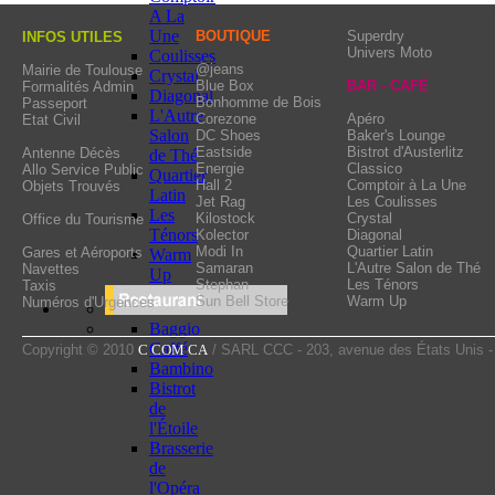
also find a walk-in repair
A La
a cleaning station, a
Une
BOUTIQUE
Superdry
INFOS UTILES
Univers Moto
Coulisses
company, a driving sch
@jeans
Mairie de Toulouse
Crystal
Blue Box
BAR - CAFÉ
Formalités Admin
Café!
Diagonal
Bonhomme de Bois
Passeport
L'Autre
Corezone
Apéro
Etat Civil
Salon
DC Shoes
Baker's Lounge
Eastside
Bistrot d'Austerlitz
Antenne Décès
de Thé
Energie
Classico
Allo Service Public
Quartier
Hall 2
Comptoir à La Une
Objets Trouvés
Latin
Jet Rag
Les Coulisses
Les
Kilostock
Crystal
Office du Tourisme
Ténors
Kolector
Diagonal
Modi In
Quartier Latin
Gares et Aéroports
Warm
Samaran
L'Autre Salon de Thé
Navettes
Up
Stephan
Les Ténors
Taxis
Sun Bell Store
Warm Up
Numéros d'Urgences
Baggio
Caffé
Copyright © 2010
C COM CA
/ SARL CCC - 203, avenue des États Unis 
Bambino
Bistrot
de
l'Étoile
Brasserie
de
l'Opéra