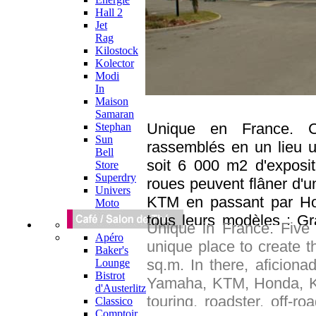
Hall 2
Jet
Rag
Kilostock
Kolector
Modi
In
Maison
Samaran
Unique en France. C
Stephan
Sun
rassemblés en un lieu 
Bell
soit 6 000 m2 d'exposi
Store
Superdry
roues peuvent flâner d'u
Univers
KTM en passant par Ho
Moto
tous leurs modèles : Gran
Unique in France. Five 
sportive, hypersportive 
Apéro
unique place to create t
Baker's
service de réparation
sq.m. In there, aficiona
Lounge
plaquettes, pneus…), un
Bistrot
Yamaha, KTM, Honda, Kaw
d'Austerlitz
d'accessoires, une comp
touring, roadster, off-ro
Classico
conduite et même un lieu
Comptoir