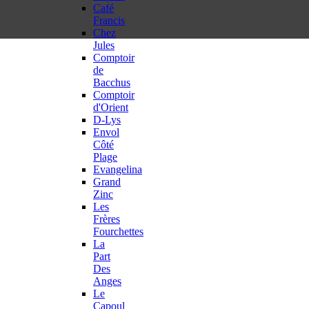
Café
Francis
Chez
Jules
Comptoir
de
Bacchus
Comptoir
d'Orient
D-Lys
Envol
Côté
Plage
Evangelina
Grand
Zinc
Les
Frères
Fourchettes
La
Part
Des
Anges
Le
Capoul