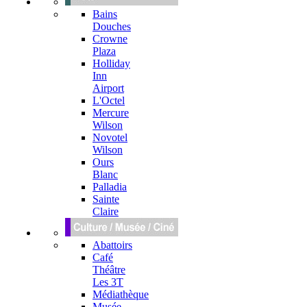
Bains
Douches
Crowne
Plaza
Holliday
Inn
Airport
L'Octel
Mercure
Wilson
Novotel
Wilson
Ours
Blanc
Palladia
Sainte
Claire
Abattoirs
Café
Théâtre
Les 3T
Médiathèque
Musée